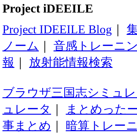
Project iDEEILE
Project IDEEILE Blog
｜
集
ノーム
｜
音感トレーニ
報
｜
放射能情報検索
ブラウザ三国志シミュレ
ュレータ
｜
まとめった
事まとめ
｜
暗算トレー