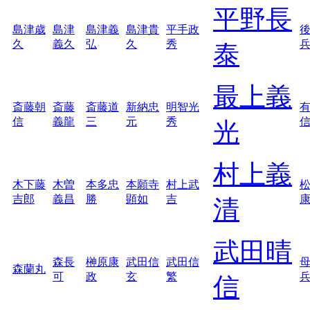
平野長
島津歳
島津
島津義
島津貴
平手政
久
義久
弘
久
秀
泰
最上義
斎藤朝
斎藤
斎藤道
新納忠
明智光
信
義龍
三
元
秀
光
村上義
木下藤
木曽
本多忠
本願寺
村上武
吉郎
義昌
勝
顕如
吉
清
武田晴
森長
榊原康
武田信
武田信
森蘭丸
可
政
玄
繁
信