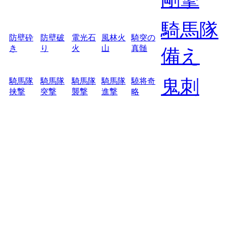
騎馬隊
防壁砕
防壁破
電光石
風林火
騎突の
き
り
火
山
真髄
備え
鬼刺
騎馬隊
騎馬隊
騎馬隊
騎馬隊
驍将奇
挟撃
突撃
襲撃
進撃
略