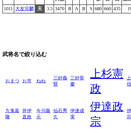
1011
大友宗麟
天
3.5
3470
B
A
B
S
680
660
435
1
武将名で絞り込む
上杉憲
三好義
三好長
おまつ
お市
ねね
賢
慶
政
伊達政
九鬼嘉
井伊
今川義
仙石秀
伊達成
隆
直政
元
久
実
宗