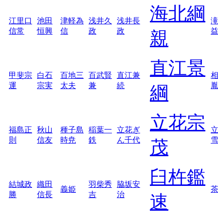
海北綱
江里口
池田
津軽為
浅井久
浅井長
信常
恒興
信
政
政
親
直江景
甲斐宗
白石
百地三
百武賢
直江兼
運
宗実
太夫
兼
続
綱
立花宗
福島正
秋山
種子島
稲葉一
立花ぎ
則
信友
時尭
鉄
ん千代
茂
臼杵鑑
結城政
織田
羽柴秀
脇坂安
義姫
勝
信長
吉
治
速