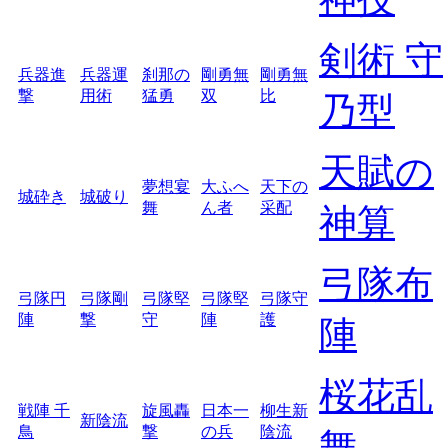
剣術 守
兵器進
兵器運
刹那の
剛勇無
剛勇無
撃
用術
猛勇
双
比
乃型
天賦の
夢想宴
大ふへ
天下の
城砕き
城破り
舞
ん者
采配
神算
弓隊布
弓隊円
弓隊剛
弓隊堅
弓隊堅
弓隊守
陣
撃
守
陣
護
陣
桜花乱
戦陣 千
旋風轟
日本一
柳生新
新陰流
鳥
撃
の兵
陰流
舞