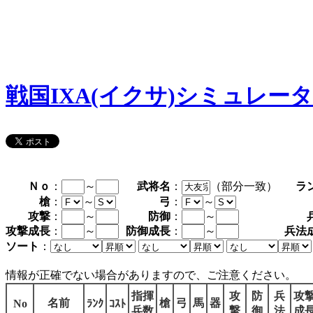
戦国IXA(イクサ)シミュレー
Ｎｏ
：
～
武将名
：
（部分一致）
ラ
槍
：
～
弓
：
～
攻撃
：
～
防御
：
～
攻撃成長
：
～
防御成長
：
～
兵法
ソート
：
情報が正確でない場合がありますので、ご注意ください。
指揮
攻
防
兵
攻
名前
槍
弓
馬
器
No
ﾗﾝｸ
ｺｽﾄ
兵数
撃
御
法
成