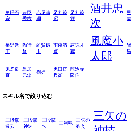
酒井忠
角隈石
豊臣
赤尾清
足利義
足利義
宗
秀吉
綱
昭
輝
次
風魔小
長野業
陶晴
雑賀孫
雨森清
霧隠才
正
賢
市
貞
蔵
太郎
鬼庭良
鳥居
黒田官
龍造寺
鶴姫
直
元忠
兵衛
隆信
スキル名で絞り込む
三矢の
三段撃
三段撃
三段撃
三矢の
三河魂
激烈
神速
ち
教え
神技