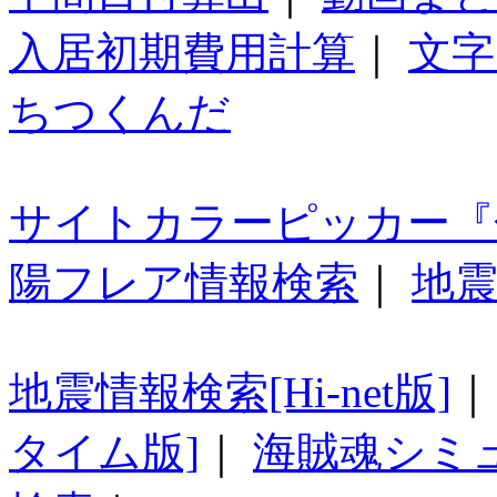
入居初期費用計算
｜
文字
ちつくんだ
サイトカラーピッカー『
陽フレア情報検索
｜
地震
地震情報検索[Hi-net版]
タイム版]
｜
海賊魂シミ