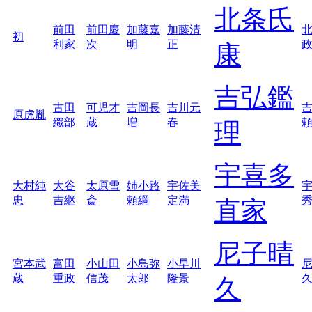
北条氏
前田
前田慶
加藤嘉
加藤清
初
利家
次
明
正
康
吉弘鑑
古田
可児才
吉岡長
吉川元
原虎胤
織部
蔵
増
春
理
宇喜多
大村純
大谷
太原雪
姉小路
宇佐美
忠
吉継
斎
頼綱
定満
直家
尼子晴
宮本武
富田
小山田
小島弥
小早川
蔵
重政
信茂
太郎
隆景
久