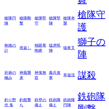
槍隊守
槍隊円
槍隊剛
槍隊堅
槍隊堅
槍隊奇
陣
撃
守
陣
襲
護
獅子の
炮烙の
独眼竜
猛虎吼
燕返し
猿夜叉
計
咆哮
陣
陣
謀殺
祈祷の
神風襲
神鬼無
義兵進
草薙流
極み
来
双
軍
鉄砲隊
釣り野
釣瓶撃
鉄壁の
鉄砲隊
鉄砲隊
伏 鬼
ち
備え
備え
円陣
剛撃