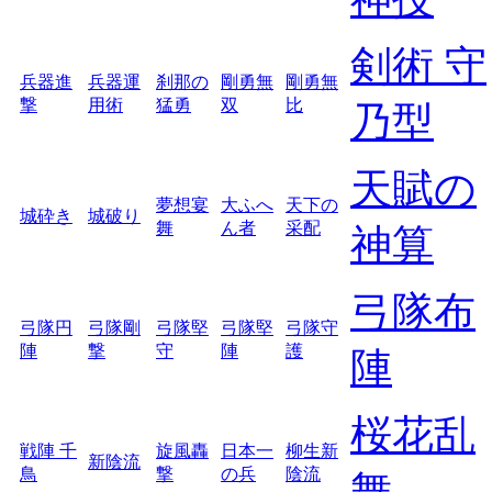
剣術 守
兵器進
兵器運
刹那の
剛勇無
剛勇無
撃
用術
猛勇
双
比
乃型
天賦の
夢想宴
大ふへ
天下の
城砕き
城破り
舞
ん者
采配
神算
弓隊布
弓隊円
弓隊剛
弓隊堅
弓隊堅
弓隊守
陣
撃
守
陣
護
陣
桜花乱
戦陣 千
旋風轟
日本一
柳生新
新陰流
鳥
撃
の兵
陰流
舞