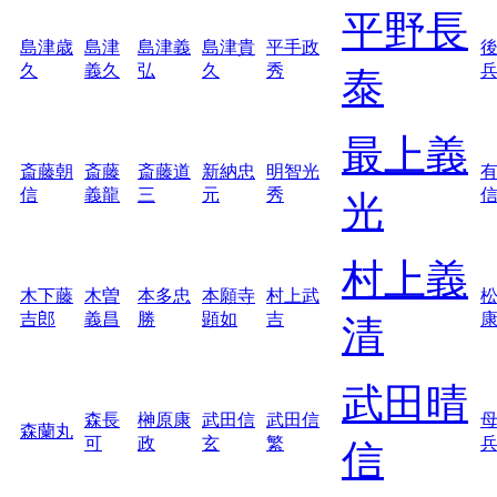
平野長
島津歳
島津
島津義
島津貴
平手政
久
義久
弘
久
秀
泰
最上義
斎藤朝
斎藤
斎藤道
新納忠
明智光
信
義龍
三
元
秀
光
村上義
木下藤
木曽
本多忠
本願寺
村上武
吉郎
義昌
勝
顕如
吉
清
武田晴
森長
榊原康
武田信
武田信
森蘭丸
可
政
玄
繁
信