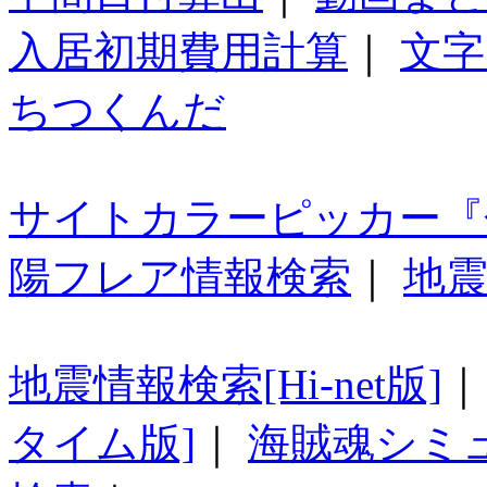
入居初期費用計算
｜
文字
ちつくんだ
サイトカラーピッカー『
陽フレア情報検索
｜
地震
地震情報検索[Hi-net版]
タイム版]
｜
海賊魂シミ