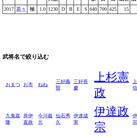
2017
茶々
極
1.0
1230
D
B
E
S
640
700
425
15
武将名で絞り込む
上杉憲
三好義
三好長
おまつ
お市
ねね
賢
慶
政
伊達政
九鬼嘉
井伊
今川義
仙石秀
伊達成
隆
直政
元
久
実
宗