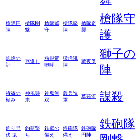
槍隊守
槍隊円
槍隊剛
槍隊堅
槍隊堅
槍隊奇
陣
撃
守
陣
襲
護
獅子の
炮烙の
独眼竜
猛虎吼
燕返し
猿夜叉
計
咆哮
陣
陣
謀殺
祈祷の
神風襲
神鬼無
義兵進
草薙流
極み
来
双
軍
鉄砲隊
釣り野
釣瓶撃
鉄壁の
鉄砲隊
鉄砲隊
伏 鬼
ち
備え
備え
円陣
剛撃