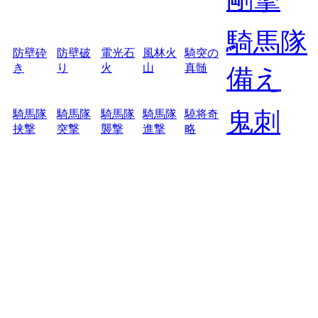
騎馬隊
防壁砕
防壁破
電光石
風林火
騎突の
き
り
火
山
真髄
備え
鬼刺
騎馬隊
騎馬隊
騎馬隊
騎馬隊
驍将奇
挟撃
突撃
襲撃
進撃
略