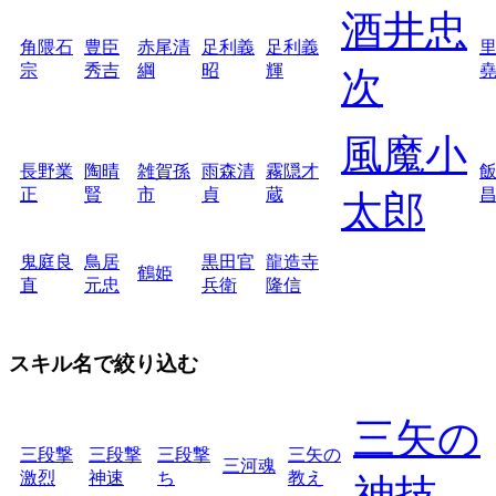
酒井忠
角隈石
豊臣
赤尾清
足利義
足利義
宗
秀吉
綱
昭
輝
次
風魔小
長野業
陶晴
雑賀孫
雨森清
霧隠才
正
賢
市
貞
蔵
太郎
鬼庭良
鳥居
黒田官
龍造寺
鶴姫
直
元忠
兵衛
隆信
スキル名で絞り込む
三矢の
三段撃
三段撃
三段撃
三矢の
三河魂
激烈
神速
ち
教え
神技