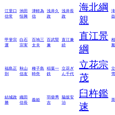
海北綱
江里口
池田
津軽為
浅井久
浅井長
信常
恒興
信
政
政
親
直江景
甲斐宗
白石
百地三
百武賢
直江兼
運
宗実
太夫
兼
続
綱
立花宗
福島正
秋山
種子島
稲葉一
立花ぎ
則
信友
時尭
鉄
ん千代
茂
臼杵鑑
結城政
織田
羽柴秀
脇坂安
義姫
勝
信長
吉
治
速