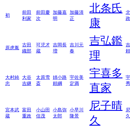
北条氏
前田
前田慶
加藤嘉
加藤清
初
利家
次
明
正
康
吉弘鑑
古田
可児才
吉岡長
吉川元
原虎胤
織部
蔵
増
春
理
宇喜多
大村純
大谷
太原雪
姉小路
宇佐美
忠
吉継
斎
頼綱
定満
直家
尼子晴
宮本武
富田
小山田
小島弥
小早川
蔵
重政
信茂
太郎
隆景
久