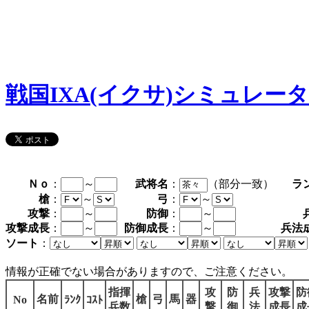
戦国IXA(イクサ)シミュレー
Ｎｏ
：
～
武将名
：
（部分一致）
ラ
槍
：
～
弓
：
～
攻撃
：
～
防御
：
～
攻撃成長
：
～
防御成長
：
～
兵法
ソート
：
情報が正確でない場合がありますので、ご注意ください。
指揮
攻
防
兵
攻撃
防
名前
槍
弓
馬
器
No
ﾗﾝｸ
ｺｽﾄ
兵数
撃
御
法
成長
成