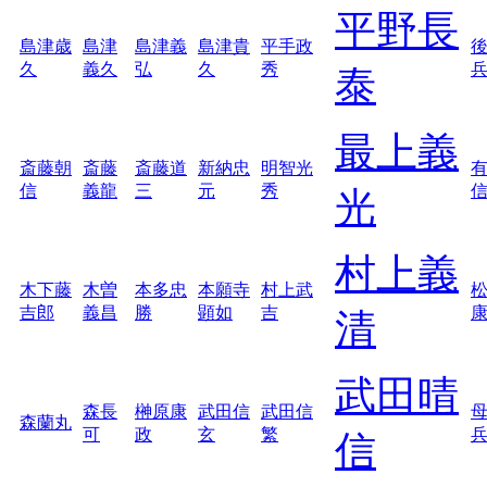
平野長
島津歳
島津
島津義
島津貴
平手政
久
義久
弘
久
秀
泰
最上義
斎藤朝
斎藤
斎藤道
新納忠
明智光
信
義龍
三
元
秀
光
村上義
木下藤
木曽
本多忠
本願寺
村上武
吉郎
義昌
勝
顕如
吉
清
武田晴
森長
榊原康
武田信
武田信
森蘭丸
可
政
玄
繁
信