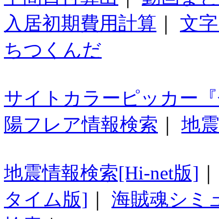
入居初期費用計算
｜
文字
ちつくんだ
サイトカラーピッカー『
陽フレア情報検索
｜
地震
地震情報検索[Hi-net版]
タイム版]
｜
海賊魂シミ