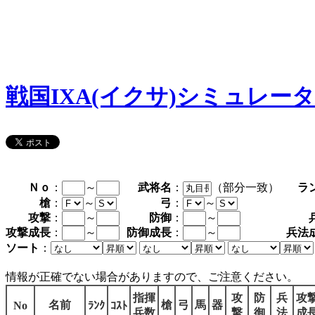
戦国IXA(イクサ)シミュレー
Ｎｏ
：
～
武将名
：
（部分一致）
ラ
槍
：
～
弓
：
～
攻撃
：
～
防御
：
～
攻撃成長
：
～
防御成長
：
～
兵法
ソート
：
情報が正確でない場合がありますので、ご注意ください。
指揮
攻
防
兵
攻
名前
槍
弓
馬
器
No
ﾗﾝｸ
ｺｽﾄ
兵数
撃
御
法
成