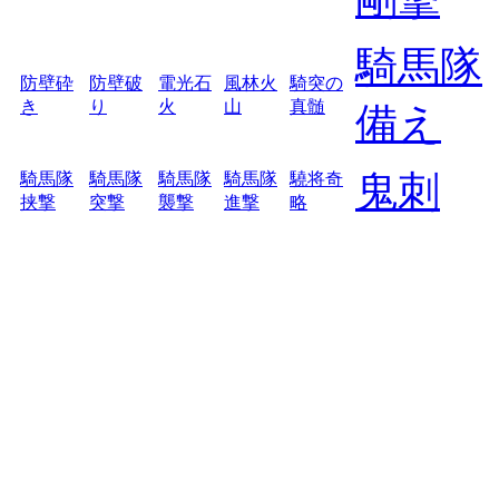
騎馬隊
防壁砕
防壁破
電光石
風林火
騎突の
き
り
火
山
真髄
備え
鬼刺
騎馬隊
騎馬隊
騎馬隊
騎馬隊
驍将奇
挟撃
突撃
襲撃
進撃
略