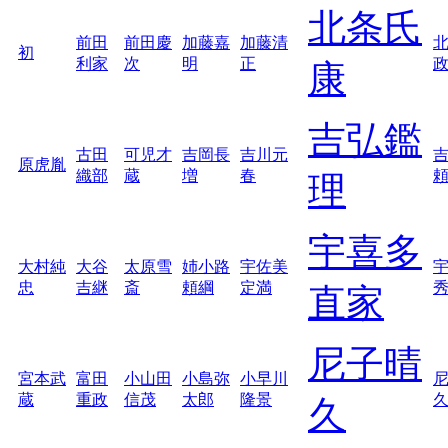
北条氏
前田
前田慶
加藤嘉
加藤清
初
利家
次
明
正
康
吉弘鑑
古田
可児才
吉岡長
吉川元
原虎胤
織部
蔵
増
春
理
宇喜多
大村純
大谷
太原雪
姉小路
宇佐美
忠
吉継
斎
頼綱
定満
直家
尼子晴
宮本武
富田
小山田
小島弥
小早川
蔵
重政
信茂
太郎
隆景
久