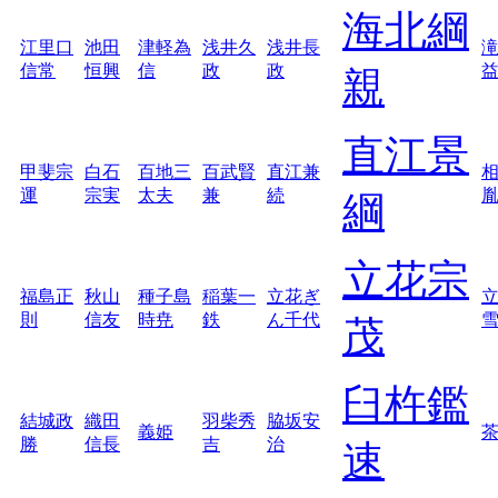
海北綱
江里口
池田
津軽為
浅井久
浅井長
信常
恒興
信
政
政
親
直江景
甲斐宗
白石
百地三
百武賢
直江兼
運
宗実
太夫
兼
続
綱
立花宗
福島正
秋山
種子島
稲葉一
立花ぎ
則
信友
時尭
鉄
ん千代
茂
臼杵鑑
結城政
織田
羽柴秀
脇坂安
義姫
勝
信長
吉
治
速