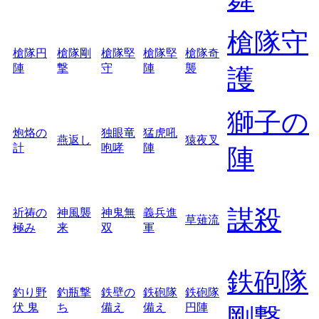
槍隊守
槍隊円
槍隊剛
槍隊堅
槍隊堅
槍隊奇
陣
撃
守
陣
襲
護
獅子の
炮烙の
独眼竜
猛虎吼
燕返し
猿夜叉
計
咆哮
陣
陣
謀殺
祈祷の
神風襲
神鬼無
義兵進
草薙流
極み
来
双
軍
鉄砲隊
釣り野
釣瓶撃
鉄壁の
鉄砲隊
鉄砲隊
伏 鬼
ち
備え
備え
円陣
剛撃