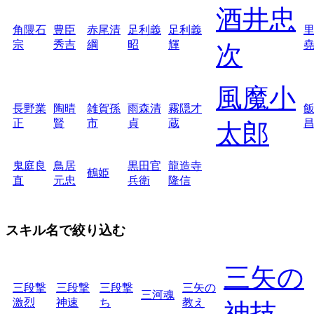
酒井忠
角隈石
豊臣
赤尾清
足利義
足利義
宗
秀吉
綱
昭
輝
次
風魔小
長野業
陶晴
雑賀孫
雨森清
霧隠才
正
賢
市
貞
蔵
太郎
鬼庭良
鳥居
黒田官
龍造寺
鶴姫
直
元忠
兵衛
隆信
スキル名で絞り込む
三矢の
三段撃
三段撃
三段撃
三矢の
三河魂
激烈
神速
ち
教え
神技