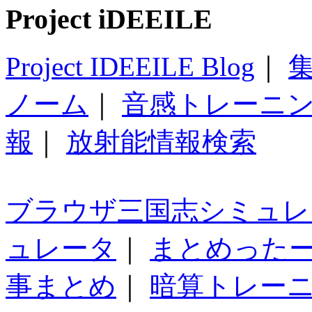
Project iDEEILE
Project IDEEILE Blog
｜
集
ノーム
｜
音感トレーニ
報
｜
放射能情報検索
ブラウザ三国志シミュレ
ュレータ
｜
まとめった
事まとめ
｜
暗算トレー