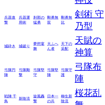
剣術 守
兵器進
兵器運
刹那の
剛勇無
剛勇無
撃
用術
猛勇
双
比
乃型
天賦の
夢想宴
大ふへ
天下の
城砕き
城破り
舞
ん者
采配
神算
弓隊布
弓隊円
弓隊剛
弓隊堅
弓隊堅
弓隊守
陣
撃
守
陣
護
陣
桜花乱
戦陣 千
旋風轟
日本一
柳生新
新陰流
鳥
撃
の兵
陰流
舞