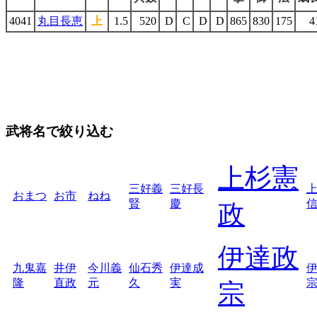
4041
丸目長恵
上
1.5
520
D
C
D
D
865
830
175
4
武将名で絞り込む
上杉憲
三好義
三好長
おまつ
お市
ねね
賢
慶
政
伊達政
九鬼嘉
井伊
今川義
仙石秀
伊達成
隆
直政
元
久
実
宗