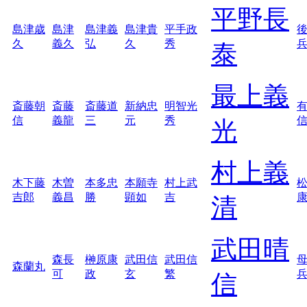
平野長
島津歳
島津
島津義
島津貴
平手政
久
義久
弘
久
秀
泰
最上義
斎藤朝
斎藤
斎藤道
新納忠
明智光
信
義龍
三
元
秀
光
村上義
木下藤
木曽
本多忠
本願寺
村上武
吉郎
義昌
勝
顕如
吉
清
武田晴
森長
榊原康
武田信
武田信
森蘭丸
可
政
玄
繁
信