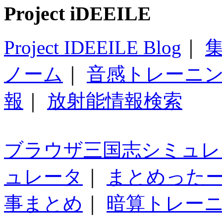
Project iDEEILE
Project IDEEILE Blog
｜
集
ノーム
｜
音感トレーニ
報
｜
放射能情報検索
ブラウザ三国志シミュレ
ュレータ
｜
まとめった
事まとめ
｜
暗算トレー