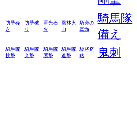
騎馬隊
防壁砕
防壁破
電光石
風林火
騎突の
き
り
火
山
真髄
備え
鬼刺
騎馬隊
騎馬隊
騎馬隊
騎馬隊
驍将奇
挟撃
突撃
襲撃
進撃
略