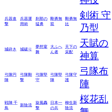
剣術 守
兵器進
兵器運
刹那の
剛勇無
剛勇無
撃
用術
猛勇
双
比
乃型
天賦の
夢想宴
大ふへ
天下の
城砕き
城破り
舞
ん者
采配
神算
弓隊布
弓隊円
弓隊剛
弓隊堅
弓隊堅
弓隊守
陣
撃
守
陣
護
陣
桜花乱
戦陣 千
旋風轟
日本一
柳生新
新陰流
鳥
撃
の兵
陰流
舞