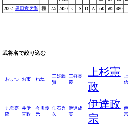
2002
黒田官兵衛
極
2.5
2450
C
S
D
A
550
585
480
武将名で絞り込む
上杉憲
三好義
三好長
おまつ
お市
ねね
賢
慶
政
伊達政
九鬼嘉
井伊
今川義
仙石秀
伊達成
隆
直政
元
久
実
宗