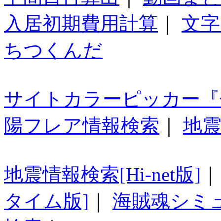
入居初期費用計算
｜
文字
ちつくんだ
サイトカラーピッカー『
陽フレア情報検索
｜
地震
地震情報検索[Hi-net版]
タイム版]
｜
海賊魂シミ