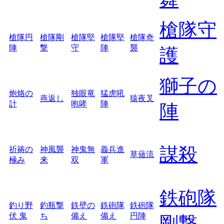
槍隊守
槍隊円
槍隊剛
槍隊堅
槍隊堅
槍隊奇
陣
撃
守
陣
襲
護
獅子の
炮烙の
独眼竜
猛虎吼
燕返し
猿夜叉
計
咆哮
陣
陣
謀殺
祈祷の
神風襲
神鬼無
義兵進
草薙流
極み
来
双
軍
鉄砲隊
釣り野
釣瓶撃
鉄壁の
鉄砲隊
鉄砲隊
伏 鬼
ち
備え
備え
円陣
剛撃