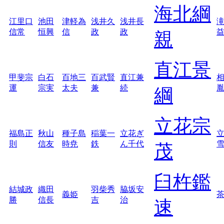
海北綱
江里口
池田
津軽為
浅井久
浅井長
信常
恒興
信
政
政
親
直江景
甲斐宗
白石
百地三
百武賢
直江兼
運
宗実
太夫
兼
続
綱
立花宗
福島正
秋山
種子島
稲葉一
立花ぎ
則
信友
時尭
鉄
ん千代
茂
臼杵鑑
結城政
織田
羽柴秀
脇坂安
義姫
勝
信長
吉
治
速