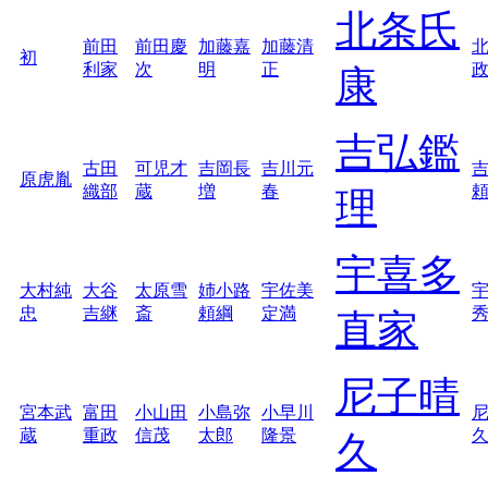
北条氏
前田
前田慶
加藤嘉
加藤清
初
利家
次
明
正
康
吉弘鑑
古田
可児才
吉岡長
吉川元
原虎胤
織部
蔵
増
春
理
宇喜多
大村純
大谷
太原雪
姉小路
宇佐美
忠
吉継
斎
頼綱
定満
直家
尼子晴
宮本武
富田
小山田
小島弥
小早川
蔵
重政
信茂
太郎
隆景
久