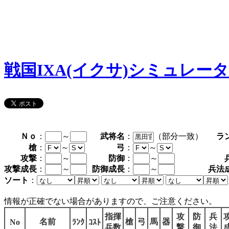
戦国IXA(イクサ)シミュレー
Ｎｏ
：
～
武将名
：
（部分一致）
ラ
槍
：
～
弓
：
～
攻撃
：
～
防御
：
～
攻撃成長
：
～
防御成長
：
～
兵法
ソート
：
情報が正確でない場合がありますので、ご注意ください。
指揮
攻
防
兵
名前
槍
弓
馬
器
No
ﾗﾝｸ
ｺｽﾄ
兵数
撃
御
法