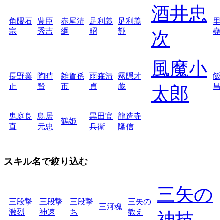
酒井忠
角隈石
豊臣
赤尾清
足利義
足利義
宗
秀吉
綱
昭
輝
次
風魔小
長野業
陶晴
雑賀孫
雨森清
霧隠才
正
賢
市
貞
蔵
太郎
鬼庭良
鳥居
黒田官
龍造寺
鶴姫
直
元忠
兵衛
隆信
スキル名で絞り込む
三矢の
三段撃
三段撃
三段撃
三矢の
三河魂
激烈
神速
ち
教え
神技