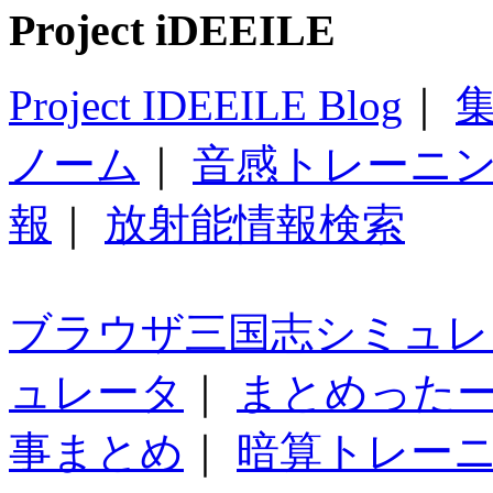
Project iDEEILE
Project IDEEILE Blog
｜
集
ノーム
｜
音感トレーニ
報
｜
放射能情報検索
ブラウザ三国志シミュレ
ュレータ
｜
まとめった
事まとめ
｜
暗算トレー