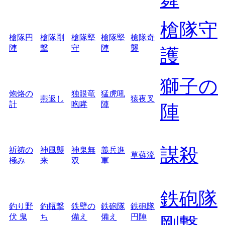
槍隊守
槍隊円
槍隊剛
槍隊堅
槍隊堅
槍隊奇
陣
撃
守
陣
襲
護
獅子の
炮烙の
独眼竜
猛虎吼
燕返し
猿夜叉
計
咆哮
陣
陣
謀殺
祈祷の
神風襲
神鬼無
義兵進
草薙流
極み
来
双
軍
鉄砲隊
釣り野
釣瓶撃
鉄壁の
鉄砲隊
鉄砲隊
伏 鬼
ち
備え
備え
円陣
剛撃