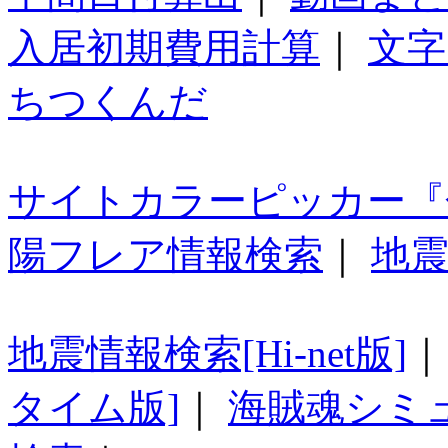
入居初期費用計算
｜
文字
ちつくんだ
サイトカラーピッカー『
陽フレア情報検索
｜
地震
地震情報検索[Hi-net版]
タイム版]
｜
海賊魂シミ