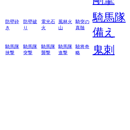
騎馬隊
防壁砕
防壁破
電光石
風林火
騎突の
き
り
火
山
真髄
備え
鬼刺
騎馬隊
騎馬隊
騎馬隊
騎馬隊
驍将奇
挟撃
突撃
襲撃
進撃
略