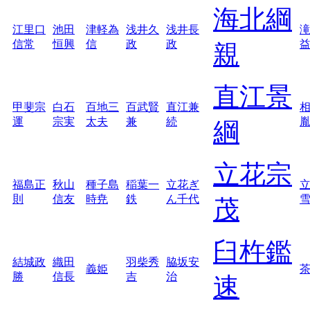
海北綱
江里口
池田
津軽為
浅井久
浅井長
信常
恒興
信
政
政
親
直江景
甲斐宗
白石
百地三
百武賢
直江兼
運
宗実
太夫
兼
続
綱
立花宗
福島正
秋山
種子島
稲葉一
立花ぎ
則
信友
時尭
鉄
ん千代
茂
臼杵鑑
結城政
織田
羽柴秀
脇坂安
義姫
勝
信長
吉
治
速