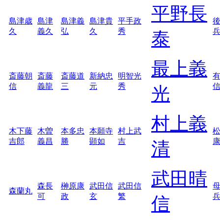
平野長
島津歳
島津
島津義
島津貴
平手政
久
義久
弘
久
秀
泰
最上義
斎藤朝
斎藤
斎藤道
新納忠
明智光
信
義龍
三
元
秀
光
村上義
木下藤
木曽
本多忠
本願寺
村上武
吉郎
義昌
勝
顕如
吉
清
武田晴
森長
榊原康
武田信
武田信
森蘭丸
可
政
玄
繁
信