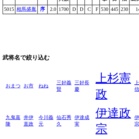
5015
相馬盛胤
序
2.0
1700
D
D
C
F
530
445
230
1
武将名で絞り込む
上杉憲
三好義
三好長
おまつ
お市
ねね
賢
慶
政
伊達政
九鬼嘉
井伊
今川義
仙石秀
伊達成
隆
直政
元
久
実
宗