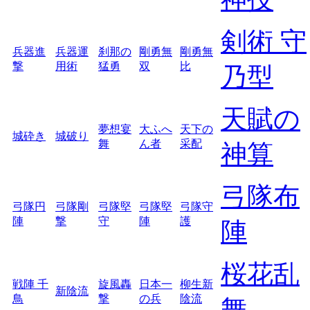
剣術 守
兵器進
兵器運
刹那の
剛勇無
剛勇無
撃
用術
猛勇
双
比
乃型
天賦の
夢想宴
大ふへ
天下の
城砕き
城破り
舞
ん者
采配
神算
弓隊布
弓隊円
弓隊剛
弓隊堅
弓隊堅
弓隊守
陣
撃
守
陣
護
陣
桜花乱
戦陣 千
旋風轟
日本一
柳生新
新陰流
鳥
撃
の兵
陰流
舞