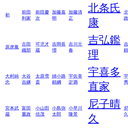
北条氏
前田
前田慶
加藤嘉
加藤清
初
利家
次
明
正
康
吉弘鑑
古田
可児才
吉岡長
吉川元
原虎胤
織部
蔵
増
春
理
宇喜多
大村純
大谷
太原雪
姉小路
宇佐美
忠
吉継
斎
頼綱
定満
直家
尼子晴
宮本武
富田
小山田
小島弥
小早川
蔵
重政
信茂
太郎
隆景
久