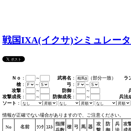
戦国IXA(イクサ)シミュレー
Ｎｏ
：
～
武将名
：
（部分一致）
ラ
槍
：
～
弓
：
～
攻撃
：
～
防御
：
～
攻撃成長
：
～
防御成長
：
～
兵法
ソート
：
情報が正確でない場合がありますので、ご注意ください。
指揮
攻
防
兵
攻
名前
槍
弓
馬
器
No
ﾗﾝｸ
ｺｽﾄ
兵数
撃
御
法
成