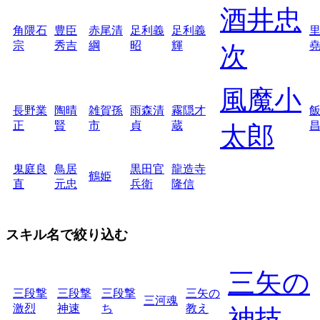
酒井忠
角隈石
豊臣
赤尾清
足利義
足利義
宗
秀吉
綱
昭
輝
次
風魔小
長野業
陶晴
雑賀孫
雨森清
霧隠才
正
賢
市
貞
蔵
太郎
鬼庭良
鳥居
黒田官
龍造寺
鶴姫
直
元忠
兵衛
隆信
スキル名で絞り込む
三矢の
三段撃
三段撃
三段撃
三矢の
三河魂
激烈
神速
ち
教え
神技