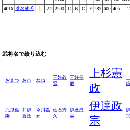
4016
蘆名盛氏
上
2.5
2200
C
B
C
F
585
600
405
1
武将名で絞り込む
上杉憲
三好義
三好長
おまつ
お市
ねね
賢
慶
政
伊達政
九鬼嘉
井伊
今川義
仙石秀
伊達成
隆
直政
元
久
実
宗