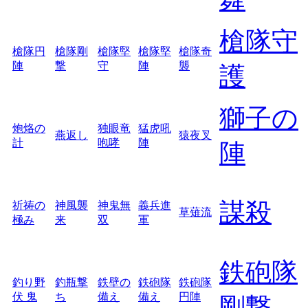
槍隊守
槍隊円
槍隊剛
槍隊堅
槍隊堅
槍隊奇
陣
撃
守
陣
襲
護
獅子の
炮烙の
独眼竜
猛虎吼
燕返し
猿夜叉
計
咆哮
陣
陣
謀殺
祈祷の
神風襲
神鬼無
義兵進
草薙流
極み
来
双
軍
鉄砲隊
釣り野
釣瓶撃
鉄壁の
鉄砲隊
鉄砲隊
伏 鬼
ち
備え
備え
円陣
剛撃