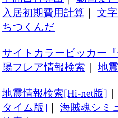
入居初期費用計算
｜
文字
ちつくんだ
サイトカラーピッカー『
陽フレア情報検索
｜
地震
地震情報検索[Hi-net版]
タイム版]
｜
海賊魂シミ