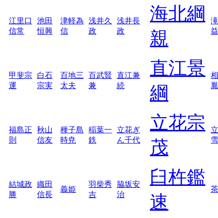
海北綱
江里口
池田
津軽為
浅井久
浅井長
信常
恒興
信
政
政
親
直江景
甲斐宗
白石
百地三
百武賢
直江兼
運
宗実
太夫
兼
続
綱
立花宗
福島正
秋山
種子島
稲葉一
立花ぎ
則
信友
時尭
鉄
ん千代
茂
臼杵鑑
結城政
織田
羽柴秀
脇坂安
義姫
勝
信長
吉
治
速