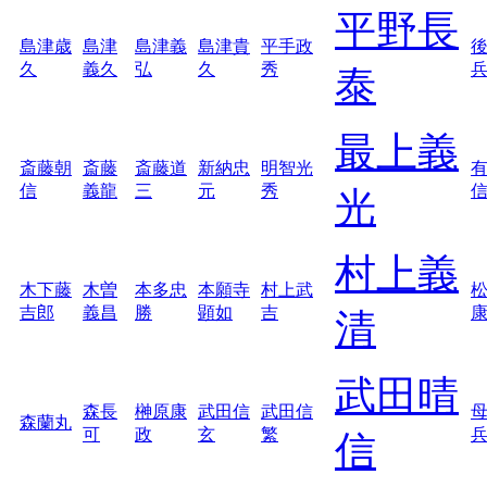
平野長
島津歳
島津
島津義
島津貴
平手政
久
義久
弘
久
秀
泰
最上義
斎藤朝
斎藤
斎藤道
新納忠
明智光
信
義龍
三
元
秀
光
村上義
木下藤
木曽
本多忠
本願寺
村上武
吉郎
義昌
勝
顕如
吉
清
武田晴
森長
榊原康
武田信
武田信
森蘭丸
可
政
玄
繁
信