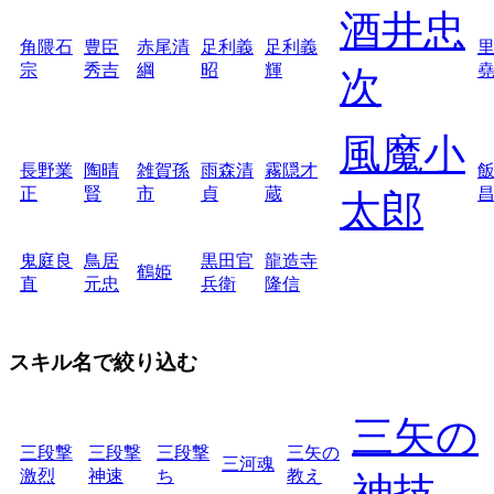
酒井忠
角隈石
豊臣
赤尾清
足利義
足利義
宗
秀吉
綱
昭
輝
次
風魔小
長野業
陶晴
雑賀孫
雨森清
霧隠才
正
賢
市
貞
蔵
太郎
鬼庭良
鳥居
黒田官
龍造寺
鶴姫
直
元忠
兵衛
隆信
スキル名で絞り込む
三矢の
三段撃
三段撃
三段撃
三矢の
三河魂
激烈
神速
ち
教え
神技