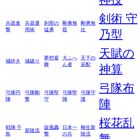
剣術 守
兵器進
兵器運
刹那の
剛勇無
剛勇無
撃
用術
猛勇
双
比
乃型
天賦の
夢想宴
大ふへ
天下の
城砕き
城破り
舞
ん者
采配
神算
弓隊布
弓隊円
弓隊剛
弓隊堅
弓隊堅
弓隊守
陣
撃
守
陣
護
陣
桜花乱
戦陣 千
旋風轟
日本一
柳生新
新陰流
鳥
撃
の兵
陰流
舞