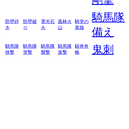
騎馬隊
防壁砕
防壁破
電光石
風林火
騎突の
き
り
火
山
真髄
備え
鬼刺
騎馬隊
騎馬隊
騎馬隊
騎馬隊
驍将奇
挟撃
突撃
襲撃
進撃
略