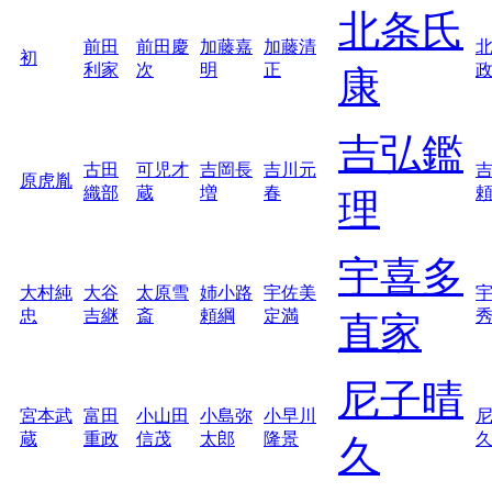
北条氏
前田
前田慶
加藤嘉
加藤清
初
利家
次
明
正
康
吉弘鑑
古田
可児才
吉岡長
吉川元
原虎胤
織部
蔵
増
春
理
宇喜多
大村純
大谷
太原雪
姉小路
宇佐美
忠
吉継
斎
頼綱
定満
直家
尼子晴
宮本武
富田
小山田
小島弥
小早川
蔵
重政
信茂
太郎
隆景
久