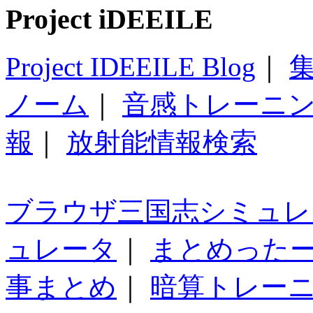
Project iDEEILE
Project IDEEILE Blog
｜
集
ノーム
｜
音感トレーニ
報
｜
放射能情報検索
ブラウザ三国志シミュレ
ュレータ
｜
まとめった
事まとめ
｜
暗算トレー