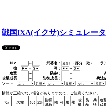
戦国IXA(イクサ)シミュレー
Ｎｏ
：
～
武将名
：
（部分一致）
ラ
槍
：
～
弓
：
～
攻撃
：
～
防御
：
～
攻撃成長
：
～
防御成長
：
～
兵法
ソート
：
情報が正確でない場合がありますので、ご注意ください。
指揮
攻
防
兵
攻
名前
槍
弓
馬
器
No
ﾗﾝｸ
ｺｽﾄ
兵数
撃
御
法
成