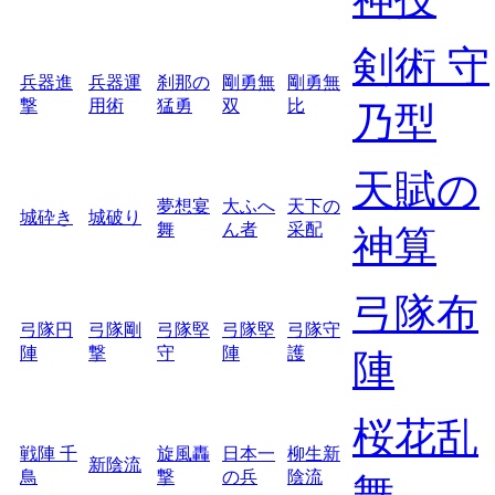
剣術 守
兵器進
兵器運
刹那の
剛勇無
剛勇無
撃
用術
猛勇
双
比
乃型
天賦の
夢想宴
大ふへ
天下の
城砕き
城破り
舞
ん者
采配
神算
弓隊布
弓隊円
弓隊剛
弓隊堅
弓隊堅
弓隊守
陣
撃
守
陣
護
陣
桜花乱
戦陣 千
旋風轟
日本一
柳生新
新陰流
鳥
撃
の兵
陰流
舞