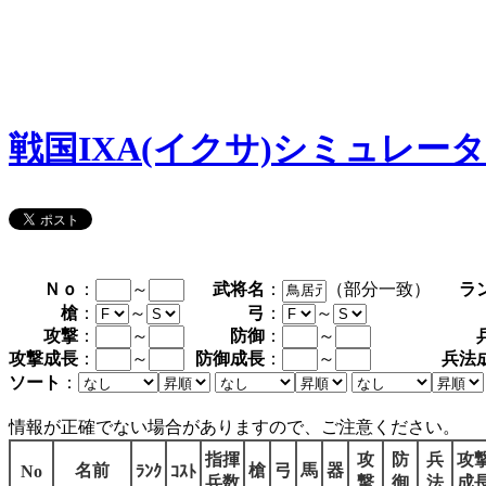
戦国IXA(イクサ)シミュレー
Ｎｏ
：
～
武将名
：
（部分一致）
ラ
槍
：
～
弓
：
～
攻撃
：
～
防御
：
～
攻撃成長
：
～
防御成長
：
～
兵法
ソート
：
情報が正確でない場合がありますので、ご注意ください。
指揮
攻
防
兵
攻
名前
槍
弓
馬
器
No
ﾗﾝｸ
ｺｽﾄ
兵数
撃
御
法
成