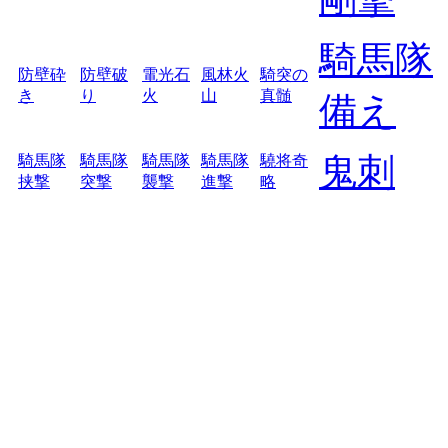
騎馬隊
防壁砕
防壁破
電光石
風林火
騎突の
き
り
火
山
真髄
備え
鬼刺
騎馬隊
騎馬隊
騎馬隊
騎馬隊
驍将奇
挟撃
突撃
襲撃
進撃
略