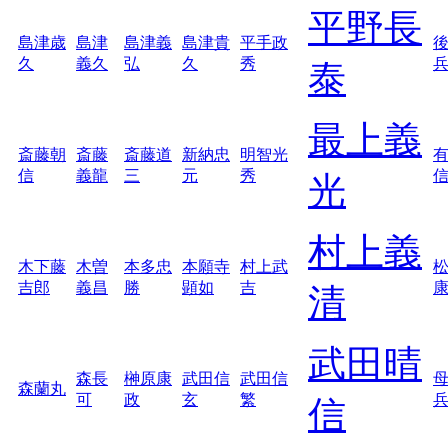
平野長
島津歳
島津
島津義
島津貴
平手政
久
義久
弘
久
秀
泰
最上義
斎藤朝
斎藤
斎藤道
新納忠
明智光
信
義龍
三
元
秀
光
村上義
木下藤
木曽
本多忠
本願寺
村上武
吉郎
義昌
勝
顕如
吉
清
武田晴
森長
榊原康
武田信
武田信
森蘭丸
可
政
玄
繁
信