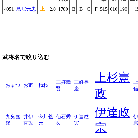
4051
鳥居元忠
上
2.0
1780
B
B
C
F
515
610
190
1
武将名で絞り込む
上杉憲
三好義
三好長
おまつ
お市
ねね
賢
慶
政
伊達政
九鬼嘉
井伊
今川義
仙石秀
伊達成
隆
直政
元
久
実
宗