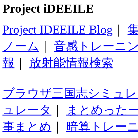
Project iDEEILE
Project IDEEILE Blog
｜
集
ノーム
｜
音感トレーニ
報
｜
放射能情報検索
ブラウザ三国志シミュレ
ュレータ
｜
まとめった
事まとめ
｜
暗算トレー