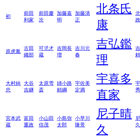
北条氏
前田
前田慶
加藤嘉
加藤清
初
利家
次
明
正
康
吉弘鑑
古田
可児才
吉岡長
吉川元
原虎胤
織部
蔵
増
春
理
宇喜多
大村純
大谷
太原雪
姉小路
宇佐美
忠
吉継
斎
頼綱
定満
直家
尼子晴
宮本武
富田
小山田
小島弥
小早川
蔵
重政
信茂
太郎
隆景
久