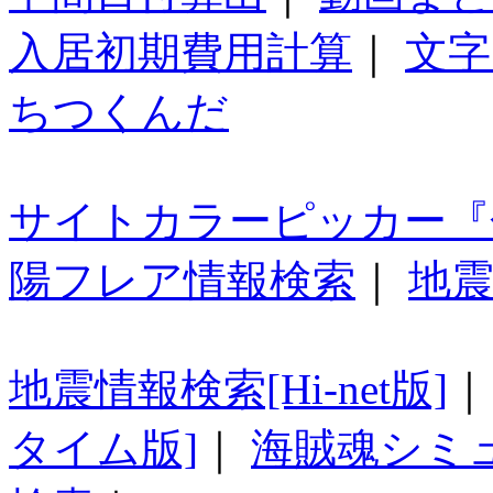
入居初期費用計算
｜
文字
ちつくんだ
サイトカラーピッカー『
陽フレア情報検索
｜
地震
地震情報検索[Hi-net版]
タイム版]
｜
海賊魂シミ