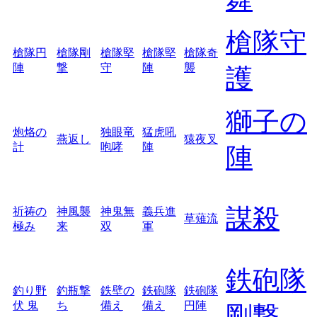
槍隊守
槍隊円
槍隊剛
槍隊堅
槍隊堅
槍隊奇
陣
撃
守
陣
襲
護
獅子の
炮烙の
独眼竜
猛虎吼
燕返し
猿夜叉
計
咆哮
陣
陣
謀殺
祈祷の
神風襲
神鬼無
義兵進
草薙流
極み
来
双
軍
鉄砲隊
釣り野
釣瓶撃
鉄壁の
鉄砲隊
鉄砲隊
伏 鬼
ち
備え
備え
円陣
剛撃