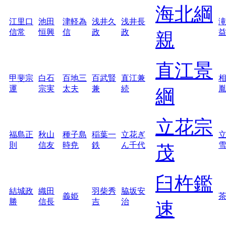
海北綱
江里口
池田
津軽為
浅井久
浅井長
信常
恒興
信
政
政
親
直江景
甲斐宗
白石
百地三
百武賢
直江兼
運
宗実
太夫
兼
続
綱
立花宗
福島正
秋山
種子島
稲葉一
立花ぎ
則
信友
時尭
鉄
ん千代
茂
臼杵鑑
結城政
織田
羽柴秀
脇坂安
義姫
勝
信長
吉
治
速