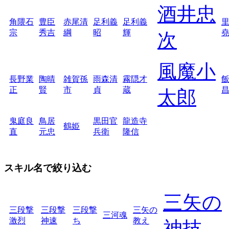
酒井忠
角隈石
豊臣
赤尾清
足利義
足利義
宗
秀吉
綱
昭
輝
次
風魔小
長野業
陶晴
雑賀孫
雨森清
霧隠才
正
賢
市
貞
蔵
太郎
鬼庭良
鳥居
黒田官
龍造寺
鶴姫
直
元忠
兵衛
隆信
スキル名で絞り込む
三矢の
三段撃
三段撃
三段撃
三矢の
三河魂
激烈
神速
ち
教え
神技