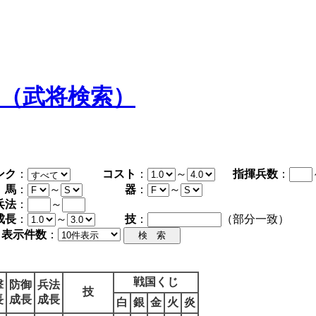
タ（武将検索）
ンク
：
コスト
：
～
指揮兵数
：
馬
：
～
器
：
～
兵法
：
～
成長
：
～
技
：
（部分一致）
表示件数
：
戦国くじ
撃
防御
兵法
技
長
成長
成長
白
銀
金
火
炎