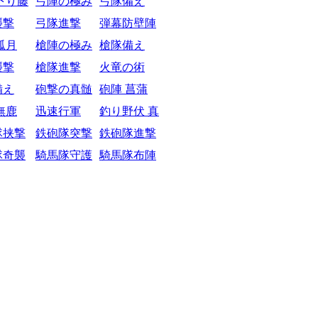
下り藤
弓陣の極み
弓隊備え
襲撃
弓隊進撃
弾幕防壁陣
弧月
槍陣の極み
槍隊備え
襲撃
槍隊進撃
火竜の術
備え
砲撃の真髄
砲陣 菖蒲
無鹿
迅速行軍
釣り野伏 真
隊挟撃
鉄砲隊突撃
鉄砲隊進撃
隊奇襲
騎馬隊守護
騎馬隊布陣