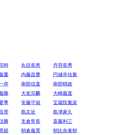
宗時
丸目長恵
丹羽長秀
義重
内藤昌豊
円城寺信胤
一存
南部信直
南部晴政
義隆
大友宗麟
大崎義直
愛季
安藤守就
宝蔵院胤栄
昌景
島左近
島津家久
信勝
支倉常長
斎藤利三
景鏡
朝倉義景
朝比奈泰朝