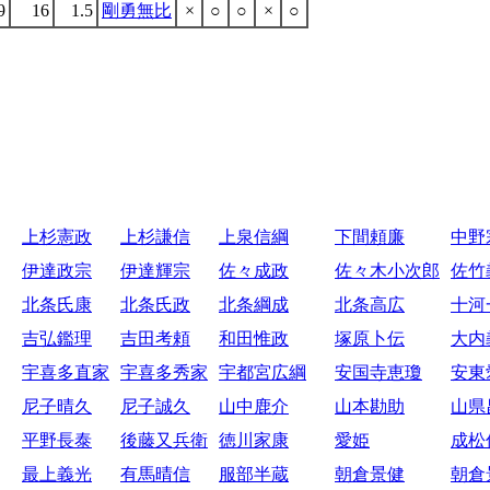
9
16
1.5
剛勇無比
×
○
○
×
○
上杉憲政
上杉謙信
上泉信綱
下間頼廉
中野
伊達政宗
伊達輝宗
佐々成政
佐々木小次郎
佐竹
北条氏康
北条氏政
北条綱成
北条高広
十河
吉弘鑑理
吉田考頼
和田惟政
塚原卜伝
大内
宇喜多直家
宇喜多秀家
宇都宮広綱
安国寺恵瓊
安東
尼子晴久
尼子誠久
山中鹿介
山本勘助
山県
平野長泰
後藤又兵衛
徳川家康
愛姫
成松
最上義光
有馬晴信
服部半蔵
朝倉景健
朝倉