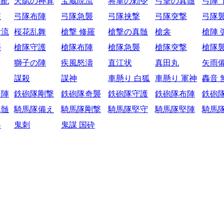
采配
天賦の神算
宝蔵院流
将軍の勅令
弓撃の真髄
弓陣 
護
弓隊布陣
弓隊急襲
弓隊挟撃
弓隊突撃
弓隊
陰流
桜花乱舞
槍撃 修羅
槍撃の真髄
槍衾
槍陣 
襲
槍隊守護
槍隊布陣
槍隊急襲
槍隊突撃
槍隊
獅子の陣
疾風怒濤
直江状
真田丸
矢雨
謀殺
謀神
車懸り 白狐
車懸り 軍神
轟音 
円陣
鉄砲隊剛撃
鉄砲隊奇襲
鉄砲隊守護
鉄砲隊布陣
鉄砲
真髄
騎馬隊備え
騎馬隊剛撃
騎馬隊堅守
騎馬隊堅陣
騎馬
略
鬼刺
鬼謀 国砕