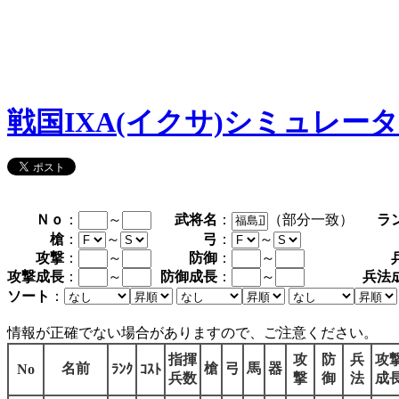
戦国IXA(イクサ)シミュレー
Ｎｏ
：
～
武将名
：
（部分一致）
ラ
槍
：
～
弓
：
～
攻撃
：
～
防御
：
～
攻撃成長
：
～
防御成長
：
～
兵法
ソート
：
情報が正確でない場合がありますので、ご注意ください。
指揮
攻
防
兵
攻
名前
槍
弓
馬
器
No
ﾗﾝｸ
ｺｽﾄ
兵数
撃
御
法
成