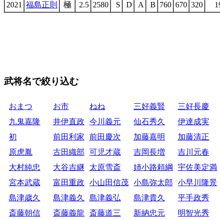
2021
福島正則
極
2.5
2580
S
D
A
B
760
670
320
1
武将名で絞り込む
おまつ
お市
ねね
三好義賢
三好長慶
九鬼嘉隆
井伊直政
今川義元
仙石秀久
伊達成実
初
前田利家
前田慶次
加藤嘉明
加藤清正
原虎胤
古田織部
可児才蔵
吉岡長増
吉川元春
大村純忠
大谷吉継
太原雪斎
姉小路頼綱
宇佐美定満
宮本武蔵
富田重政
小山田信茂
小島弥太郎
小早川隆景
島津歳久
島津義久
島津義弘
島津貴久
平手政秀
斎藤朝信
斎藤義龍
斎藤道三
新納忠元
明智光秀