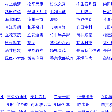
村上義清
松平元康
松永久秀
柳生石舟斎
柴田
武田晴信
母里太兵衛
毛利元就
毛利隆元
氏家
海北綱親
滝川一益
濃姫
熊谷信直
片倉
直江景綱
相馬盛胤
真柄直隆
真田幸村
真田
代
立花宗茂
立花道雪
竹中半兵衛
筒井順慶
糟屋
臼杵鑑速
茶々
草薙かさね
荒木村重
蒲生
酒井忠次
里見義堯
鍋島直茂
長宗我部信親
長宗
風魔小太郎
飯富虎昌
香宗我部親泰
馬場信房
高坂
教え
三矢の神技
乗り崩し
二天一流
傾奇御免
八咫
比
剣術 守乃型
剣術 攻乃型
剣豪将軍
啄木鳥
国貫