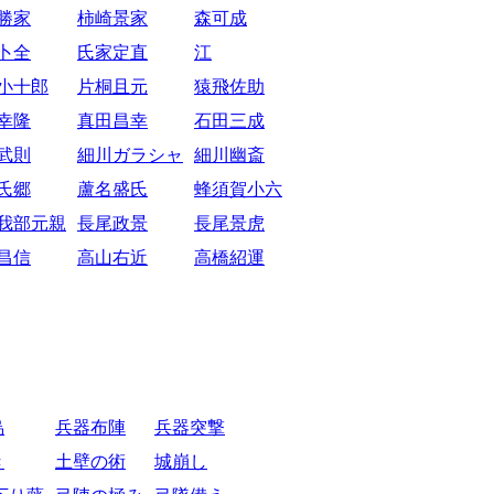
勝家
柿崎景家
森可成
卜全
氏家定直
江
小十郎
片桐且元
猿飛佐助
幸隆
真田昌幸
石田三成
武則
細川ガラシャ
細川幽斎
氏郷
蘆名盛氏
蜂須賀小六
我部元親
長尾政景
長尾景虎
昌信
高山右近
高橋紹運
烏
兵器布陣
兵器突撃
き
土壁の術
城崩し