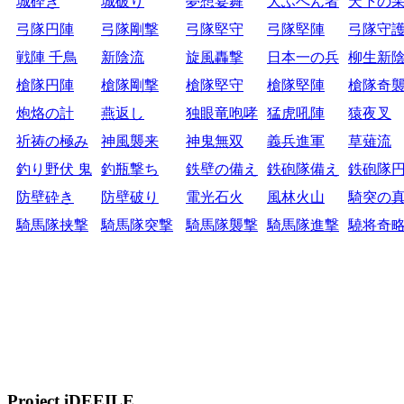
城砕き
城破り
夢想宴舞
大ふへん者
天下の
弓隊円陣
弓隊剛撃
弓隊堅守
弓隊堅陣
弓隊守
戦陣 千鳥
新陰流
旋風轟撃
日本一の兵
柳生新
槍隊円陣
槍隊剛撃
槍隊堅守
槍隊堅陣
槍隊奇
炮烙の計
燕返し
独眼竜咆哮
猛虎吼陣
猿夜叉
祈祷の極み
神風襲来
神鬼無双
義兵進軍
草薙流
釣り野伏 鬼
釣瓶撃ち
鉄壁の備え
鉄砲隊備え
鉄砲隊
防壁砕き
防壁破り
電光石火
風林火山
騎突の
騎馬隊挟撃
騎馬隊突撃
騎馬隊襲撃
騎馬隊進撃
驍将奇
Project iDEEILE