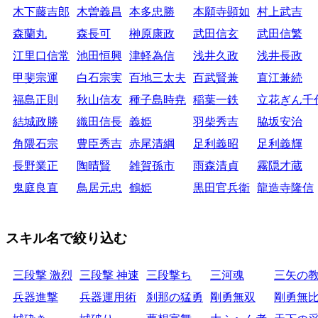
木下藤吉郎
木曽義昌
本多忠勝
本願寺顕如
村上武吉
森蘭丸
森長可
榊原康政
武田信玄
武田信繁
江里口信常
池田恒興
津軽為信
浅井久政
浅井長政
甲斐宗運
白石宗実
百地三太夫
百武賢兼
直江兼続
福島正則
秋山信友
種子島時尭
稲葉一鉄
立花ぎん千
結城政勝
織田信長
義姫
羽柴秀吉
脇坂安治
角隈石宗
豊臣秀吉
赤尾清綱
足利義昭
足利義輝
長野業正
陶晴賢
雑賀孫市
雨森清貞
霧隠才蔵
鬼庭良直
鳥居元忠
鶴姫
黒田官兵衛
龍造寺隆信
スキル名で絞り込む
三段撃 激烈
三段撃 神速
三段撃ち
三河魂
三矢の
兵器進撃
兵器運用術
刹那の猛勇
剛勇無双
剛勇無