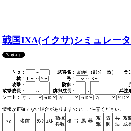
戦国IXA(イクサ)シミュレー
Ｎｏ
：
～
武将名
：
（部分一致）
ラ
槍
：
～
弓
：
～
攻撃
：
～
防御
：
～
攻撃成長
：
～
防御成長
：
～
兵法
ソート
：
情報が正確でない場合がありますので、ご注意ください。
指揮
攻
防
兵
攻
名前
槍
弓
馬
器
No
ﾗﾝｸ
ｺｽﾄ
兵数
撃
御
法
成