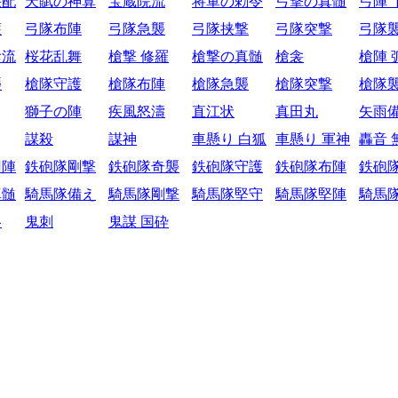
采配
天賦の神算
宝蔵院流
将軍の勅令
弓撃の真髄
弓陣 
護
弓隊布陣
弓隊急襲
弓隊挟撃
弓隊突撃
弓隊
陰流
桜花乱舞
槍撃 修羅
槍撃の真髄
槍衾
槍陣 
襲
槍隊守護
槍隊布陣
槍隊急襲
槍隊突撃
槍隊
獅子の陣
疾風怒濤
直江状
真田丸
矢雨
謀殺
謀神
車懸り 白狐
車懸り 軍神
轟音 
円陣
鉄砲隊剛撃
鉄砲隊奇襲
鉄砲隊守護
鉄砲隊布陣
鉄砲
真髄
騎馬隊備え
騎馬隊剛撃
騎馬隊堅守
騎馬隊堅陣
騎馬
略
鬼刺
鬼謀 国砕