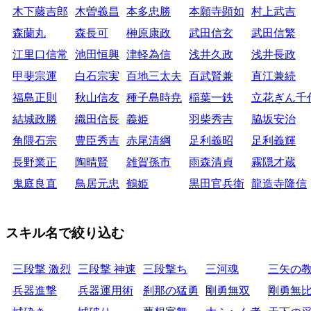
木下藤吉郎
木曽義昌
本多忠勝
本願寺顕如
村上武吉
森蘭丸
森長可
榊原康政
武田信玄
武田信繁
江里口信常
池田恒興
津軽為信
浅井久政
浅井長政
甲斐宗運
白石宗実
百地三太夫
百武賢兼
直江兼続
福島正則
秋山信友
種子島時尭
稲葉一鉄
立花ぎん千
結城政勝
織田信長
義姫
羽柴秀吉
脇坂安治
角隈石宗
豊臣秀吉
赤尾清綱
足利義昭
足利義輝
長野業正
陶晴賢
雑賀孫市
雨森清貞
霧隠才蔵
鬼庭良直
鳥居元忠
鶴姫
黒田官兵衛
龍造寺隆信
スキル名で絞り込む
三段撃 激烈
三段撃 神速
三段撃ち
三河魂
三矢の
兵器進撃
兵器運用術
刹那の猛勇
剛勇無双
剛勇無