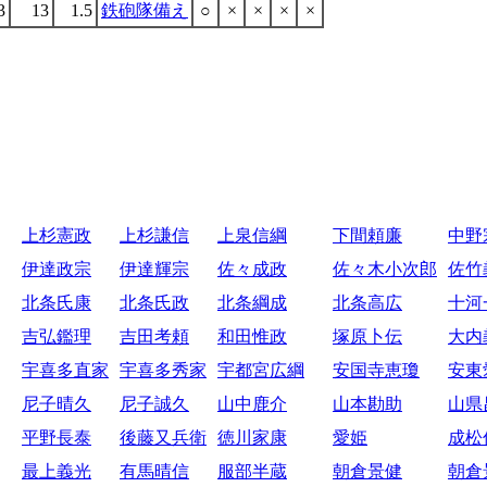
3
13
1.5
鉄砲隊備え
○
×
×
×
×
上杉憲政
上杉謙信
上泉信綱
下間頼廉
中野
伊達政宗
伊達輝宗
佐々成政
佐々木小次郎
佐竹
北条氏康
北条氏政
北条綱成
北条高広
十河
吉弘鑑理
吉田考頼
和田惟政
塚原卜伝
大内
宇喜多直家
宇喜多秀家
宇都宮広綱
安国寺恵瓊
安東
尼子晴久
尼子誠久
山中鹿介
山本勘助
山県
平野長泰
後藤又兵衛
徳川家康
愛姫
成松
最上義光
有馬晴信
服部半蔵
朝倉景健
朝倉