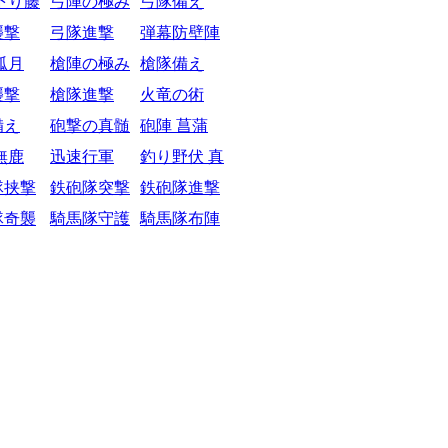
下り藤
弓陣の極み
弓隊備え
襲撃
弓隊進撃
弾幕防壁陣
弧月
槍陣の極み
槍隊備え
襲撃
槍隊進撃
火竜の術
備え
砲撃の真髄
砲陣 菖蒲
無鹿
迅速行軍
釣り野伏 真
隊挟撃
鉄砲隊突撃
鉄砲隊進撃
隊奇襲
騎馬隊守護
騎馬隊布陣