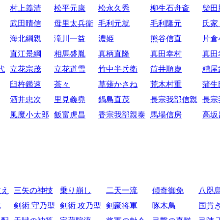
村上義清
松平元康
松永久秀
柳生石舟斎
柴田
武田晴信
母里太兵衛
毛利元就
毛利隆元
氏家
海北綱親
滝川一益
濃姫
熊谷信直
片倉
直江景綱
相馬盛胤
真柄直隆
真田幸村
真田
代
立花宗茂
立花道雪
竹中半兵衛
筒井順慶
糟屋
臼杵鑑速
茶々
草薙かさね
荒木村重
蒲生
酒井忠次
里見義堯
鍋島直茂
長宗我部信親
長宗
風魔小太郎
飯富虎昌
香宗我部親泰
馬場信房
高坂
教え
三矢の神技
乗り崩し
二天一流
傾奇御免
八咫
比
剣術 守乃型
剣術 攻乃型
剣豪将軍
啄木鳥
国貫