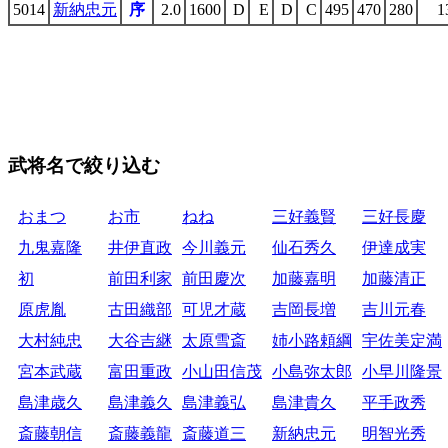
5014
新納忠元
序
2.0
1600
D
E
D
C
495
470
280
1
武将名で絞り込む
おまつ
お市
ねね
三好義賢
三好長慶
九鬼嘉隆
井伊直政
今川義元
仙石秀久
伊達成実
初
前田利家
前田慶次
加藤嘉明
加藤清正
原虎胤
古田織部
可児才蔵
吉岡長増
吉川元春
大村純忠
大谷吉継
太原雪斎
姉小路頼綱
宇佐美定満
宮本武蔵
富田重政
小山田信茂
小島弥太郎
小早川隆景
島津歳久
島津義久
島津義弘
島津貴久
平手政秀
斎藤朝信
斎藤義龍
斎藤道三
新納忠元
明智光秀