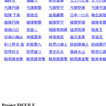
城砕き
城破り
夢想宴舞
大ふへん者
天下の
弓隊円陣
弓隊剛撃
弓隊堅守
弓隊堅陣
弓隊守
戦陣 千鳥
新陰流
旋風轟撃
日本一の兵
柳生新
槍隊円陣
槍隊剛撃
槍隊堅守
槍隊堅陣
槍隊奇
炮烙の計
燕返し
独眼竜咆哮
猛虎吼陣
猿夜叉
祈祷の極み
神風襲来
神鬼無双
義兵進軍
草薙流
釣り野伏 鬼
釣瓶撃ち
鉄壁の備え
鉄砲隊備え
鉄砲隊
防壁砕き
防壁破り
電光石火
風林火山
騎突の
騎馬隊挟撃
騎馬隊突撃
騎馬隊襲撃
騎馬隊進撃
驍将奇
Project iDEEILE