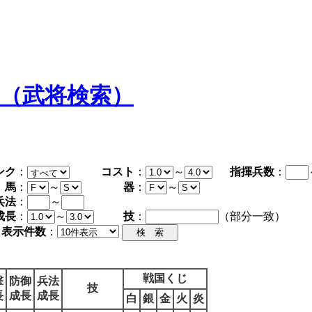
タ（武将検索）
ンク
：
コスト
：
～
指揮兵数
：
馬
：
～
器
：
～
兵法
：
～
成長
：
～
技
：
（部分一致）
表示件数
：
戦国くじ
撃
防御
兵法
技
長
成長
成長
白
銀
金
火
炎