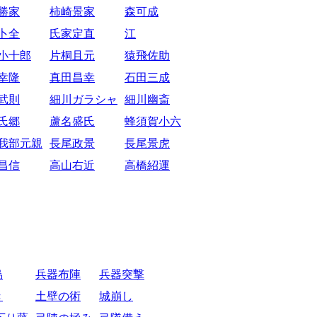
勝家
柿崎景家
森可成
卜全
氏家定直
江
小十郎
片桐且元
猿飛佐助
幸隆
真田昌幸
石田三成
武則
細川ガラシャ
細川幽斎
氏郷
蘆名盛氏
蜂須賀小六
我部元親
長尾政景
長尾景虎
昌信
高山右近
高橋紹運
烏
兵器布陣
兵器突撃
き
土壁の術
城崩し