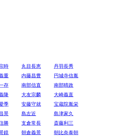
宗時
丸目長恵
丹羽長秀
義重
内藤昌豊
円城寺信胤
一存
南部信直
南部晴政
義隆
大友宗麟
大崎義直
愛季
安藤守就
宝蔵院胤栄
昌景
島左近
島津家久
信勝
支倉常長
斎藤利三
景鏡
朝倉義景
朝比奈泰朝