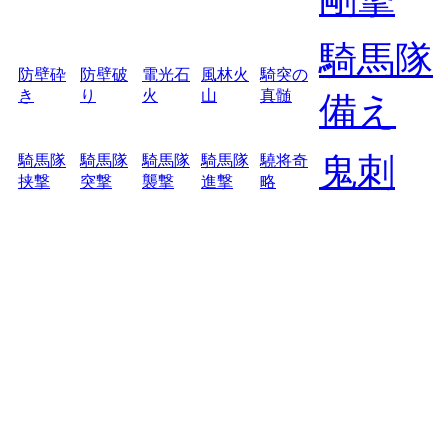
騎馬隊
防壁砕
防壁破
電光石
風林火
騎突の
き
り
火
山
真髄
備え
鬼刺
騎馬隊
騎馬隊
騎馬隊
騎馬隊
驍将奇
挟撃
突撃
襲撃
進撃
略