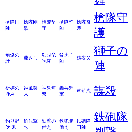
槍隊守
槍隊円
槍隊剛
槍隊堅
槍隊堅
槍隊奇
陣
撃
守
陣
襲
護
獅子の
炮烙の
独眼竜
猛虎吼
燕返し
猿夜叉
計
咆哮
陣
陣
謀殺
祈祷の
神風襲
神鬼無
義兵進
草薙流
極み
来
双
軍
鉄砲隊
釣り野
釣瓶撃
鉄壁の
鉄砲隊
鉄砲隊
伏 鬼
ち
備え
備え
円陣
剛撃