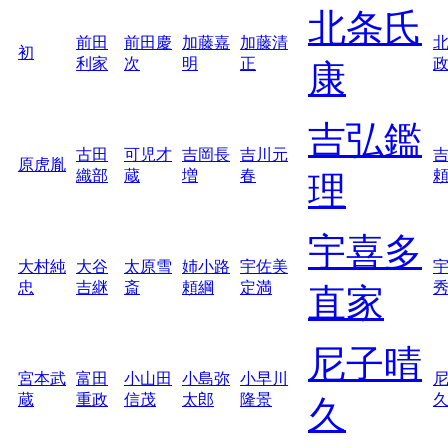
北条氏
前田
前田慶
加藤嘉
加藤清
初
利家
次
明
正
康
吉弘鑑
古田
可児才
吉岡長
吉川元
原虎胤
織部
蔵
増
春
理
宇喜多
大村純
大谷
太原雪
姉小路
宇佐美
忠
吉継
斎
頼綱
定満
直家
尼子晴
宮本武
富田
小山田
小島弥
小早川
蔵
重政
信茂
太郎
隆景
久