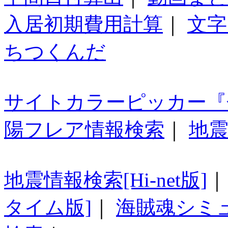
入居初期費用計算
｜
文字
ちつくんだ
サイトカラーピッカー『
陽フレア情報検索
｜
地震
地震情報検索[Hi-net版]
タイム版]
｜
海賊魂シミ