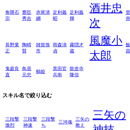
酒井忠
角隈石
豊臣
赤尾清
足利義
足利義
宗
秀吉
綱
昭
輝
次
風魔小
長野業
陶晴
雑賀孫
雨森清
霧隠才
正
賢
市
貞
蔵
太郎
鬼庭良
鳥居
黒田官
龍造寺
鶴姫
直
元忠
兵衛
隆信
スキル名で絞り込む
三矢の
三段撃
三段撃
三段撃
三矢の
三河魂
激烈
神速
ち
教え
神技