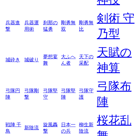
剣術 守
兵器進
兵器運
刹那の
剛勇無
剛勇無
撃
用術
猛勇
双
比
乃型
天賦の
夢想宴
大ふへ
天下の
城砕き
城破り
舞
ん者
采配
神算
弓隊布
弓隊円
弓隊剛
弓隊堅
弓隊堅
弓隊守
陣
撃
守
陣
護
陣
桜花乱
戦陣 千
旋風轟
日本一
柳生新
新陰流
鳥
撃
の兵
陰流
舞