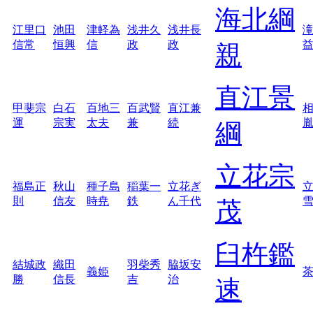
海北綱
江里口
池田
津軽為
浅井久
浅井長
信常
恒興
信
政
政
親
直江景
甲斐宗
白石
百地三
百武賢
直江兼
運
宗実
太夫
兼
続
綱
立花宗
福島正
秋山
種子島
稲葉一
立花ぎ
則
信友
時尭
鉄
ん千代
茂
臼杵鑑
結城政
織田
羽柴秀
脇坂安
義姫
勝
信長
吉
治
速