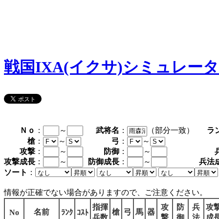
戦国IXA(イクサ)シミュレー
Ｎｏ
：
～
武将名
：
（部分一致）
ラ
槍
：
～
弓
：
～
攻撃
：
～
防御
：
～
攻撃成長
：
～
防御成長
：
～
兵法
ソート
：
情報が正確でない場合がありますので、ご注意ください。
指揮
攻
防
兵
攻
名前
槍
弓
馬
器
No
ﾗﾝｸ
ｺｽﾄ
兵数
撃
御
法
成