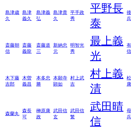
平野長
島津歳
島津
島津義
島津貴
平手政
久
義久
弘
久
秀
泰
最上義
斎藤朝
斎藤
斎藤道
新納忠
明智光
信
義龍
三
元
秀
光
村上義
木下藤
木曽
本多忠
本願寺
村上武
吉郎
義昌
勝
顕如
吉
清
武田晴
森長
榊原康
武田信
武田信
森蘭丸
可
政
玄
繁
信