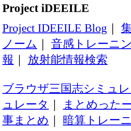
Project iDEEILE
Project IDEEILE Blog
｜
集
ノーム
｜
音感トレーニ
報
｜
放射能情報検索
ブラウザ三国志シミュレ
ュレータ
｜
まとめった
事まとめ
｜
暗算トレー