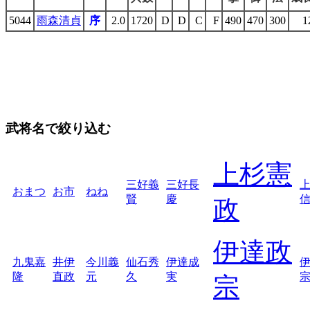
5044
雨森清貞
序
2.0
1720
D
D
C
F
490
470
300
1
武将名で絞り込む
上杉憲
三好義
三好長
おまつ
お市
ねね
賢
慶
政
伊達政
九鬼嘉
井伊
今川義
仙石秀
伊達成
隆
直政
元
久
実
宗