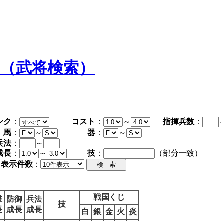
タ（武将検索）
ンク
：
コスト
：
～
指揮兵数
：
馬
：
～
器
：
～
兵法
：
～
成長
：
～
技
：
（部分一致）
表示件数
：
戦国くじ
撃
防御
兵法
技
長
成長
成長
白
銀
金
火
炎