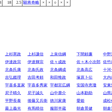
8
18
2.5
驍将奇略
×
×
○
×
×
上杉憲政
上杉謙信
上泉信綱
下間頼廉
中野
伊達政宗
伊達輝宗
佐々成政
佐々木小次郎
佐竹
北条氏康
北条氏政
北条綱成
北条高広
十河
吉弘鑑理
吉田考頼
和田惟政
塚原卜伝
大内
宇喜多直家
宇喜多秀家
宇都宮広綱
安国寺恵瓊
安東
尼子晴久
尼子誠久
山中鹿介
山本勘助
山県
平野長泰
後藤又兵衛
徳川家康
愛姫
成松
最上義光
有馬晴信
服部半蔵
朝倉景健
朝倉