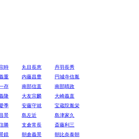
宗時
丸目長恵
丹羽長秀
義重
内藤昌豊
円城寺信胤
一存
南部信直
南部晴政
義隆
大友宗麟
大崎義直
愛季
安藤守就
宝蔵院胤栄
昌景
島左近
島津家久
信勝
支倉常長
斎藤利三
景鏡
朝倉義景
朝比奈泰朝