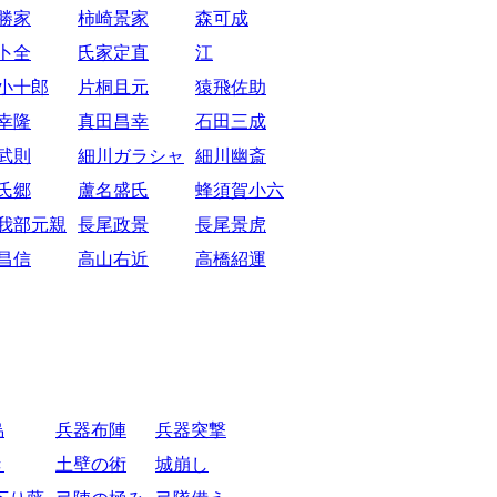
勝家
柿崎景家
森可成
卜全
氏家定直
江
小十郎
片桐且元
猿飛佐助
幸隆
真田昌幸
石田三成
武則
細川ガラシャ
細川幽斎
氏郷
蘆名盛氏
蜂須賀小六
我部元親
長尾政景
長尾景虎
昌信
高山右近
高橋紹運
烏
兵器布陣
兵器突撃
き
土壁の術
城崩し