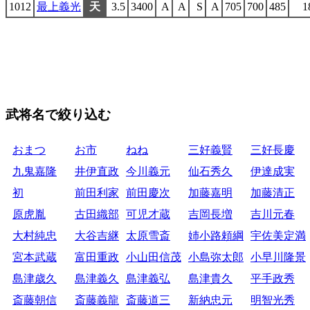
1012
最上義光
天
3.5
3400
A
A
S
A
705
700
485
1
武将名で絞り込む
おまつ
お市
ねね
三好義賢
三好長慶
九鬼嘉隆
井伊直政
今川義元
仙石秀久
伊達成実
初
前田利家
前田慶次
加藤嘉明
加藤清正
原虎胤
古田織部
可児才蔵
吉岡長増
吉川元春
大村純忠
大谷吉継
太原雪斎
姉小路頼綱
宇佐美定満
宮本武蔵
富田重政
小山田信茂
小島弥太郎
小早川隆景
島津歳久
島津義久
島津義弘
島津貴久
平手政秀
斎藤朝信
斎藤義龍
斎藤道三
新納忠元
明智光秀