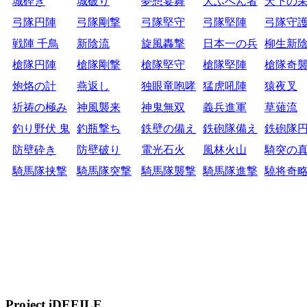
城砕き
城破り
夢想宴舞
大ふへん者
天下の
弓隊円陣
弓隊剛撃
弓隊堅守
弓隊堅陣
弓隊守
戦陣 千鳥
新陰流
旋風轟撃
日本一の兵
柳生新
槍隊円陣
槍隊剛撃
槍隊堅守
槍隊堅陣
槍隊奇
炮烙の計
燕返し
独眼竜咆哮
猛虎吼陣
猿夜叉
祈祷の極み
神風襲来
神鬼無双
義兵進軍
草薙流
釣り野伏 鬼
釣瓶撃ち
鉄壁の備え
鉄砲隊備え
鉄砲隊
防壁砕き
防壁破り
電光石火
風林火山
騎突の
騎馬隊挟撃
騎馬隊突撃
騎馬隊襲撃
騎馬隊進撃
驍将奇
Project iDEEILE