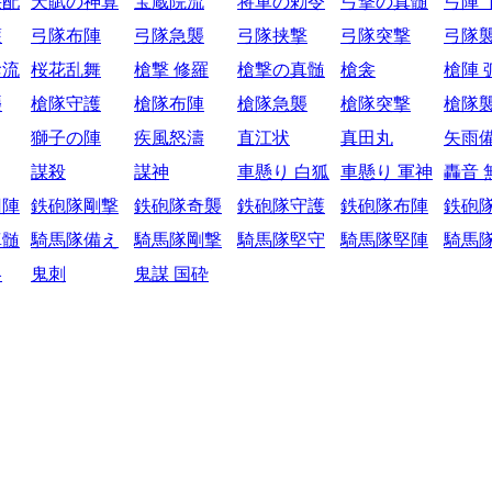
采配
天賦の神算
宝蔵院流
将軍の勅令
弓撃の真髄
弓陣 
護
弓隊布陣
弓隊急襲
弓隊挟撃
弓隊突撃
弓隊
陰流
桜花乱舞
槍撃 修羅
槍撃の真髄
槍衾
槍陣 
襲
槍隊守護
槍隊布陣
槍隊急襲
槍隊突撃
槍隊
獅子の陣
疾風怒濤
直江状
真田丸
矢雨
謀殺
謀神
車懸り 白狐
車懸り 軍神
轟音 
円陣
鉄砲隊剛撃
鉄砲隊奇襲
鉄砲隊守護
鉄砲隊布陣
鉄砲
真髄
騎馬隊備え
騎馬隊剛撃
騎馬隊堅守
騎馬隊堅陣
騎馬
略
鬼刺
鬼謀 国砕