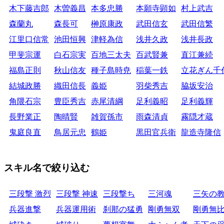
木下藤吉郎
木曽義昌
本多忠勝
本願寺顕如
村上武吉
森蘭丸
森長可
榊原康政
武田信玄
武田信繁
江里口信常
池田恒興
津軽為信
浅井久政
浅井長政
甲斐宗運
白石宗実
百地三太夫
百武賢兼
直江兼続
福島正則
秋山信友
種子島時尭
稲葉一鉄
立花ぎん千
結城政勝
織田信長
義姫
羽柴秀吉
脇坂安治
角隈石宗
豊臣秀吉
赤尾清綱
足利義昭
足利義輝
長野業正
陶晴賢
雑賀孫市
雨森清貞
霧隠才蔵
鬼庭良直
鳥居元忠
鶴姫
黒田官兵衛
龍造寺隆信
スキル名で絞り込む
三段撃 激烈
三段撃 神速
三段撃ち
三河魂
三矢の
兵器進撃
兵器運用術
刹那の猛勇
剛勇無双
剛勇無