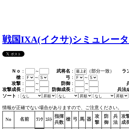
戦国IXA(イクサ)シミュレー
Ｎｏ
：
～
武将名
：
（部分一致）
ラ
槍
：
～
弓
：
～
攻撃
：
～
防御
：
～
攻撃成長
：
～
防御成長
：
～
兵法
ソート
：
情報が正確でない場合がありますので、ご注意ください。
指揮
攻
防
兵
攻
名前
槍
弓
馬
器
No
ﾗﾝｸ
ｺｽﾄ
兵数
撃
御
法
成