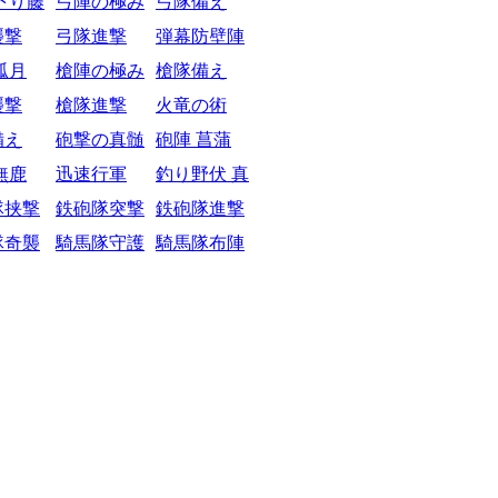
下り藤
弓陣の極み
弓隊備え
襲撃
弓隊進撃
弾幕防壁陣
弧月
槍陣の極み
槍隊備え
襲撃
槍隊進撃
火竜の術
備え
砲撃の真髄
砲陣 菖蒲
無鹿
迅速行軍
釣り野伏 真
隊挟撃
鉄砲隊突撃
鉄砲隊進撃
隊奇襲
騎馬隊守護
騎馬隊布陣