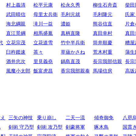
村上義清
松平元康
松永久秀
柳生石舟斎
柴田
武田晴信
母里太兵衛
毛利元就
毛利隆元
氏家
海北綱親
滝川一益
濃姫
熊谷信直
片倉
直江景綱
相馬盛胤
真柄直隆
真田幸村
真田
代
立花宗茂
立花道雪
竹中半兵衛
筒井順慶
糟屋
臼杵鑑速
茶々
草薙かさね
荒木村重
蒲生
酒井忠次
里見義堯
鍋島直茂
長宗我部信親
長宗
風魔小太郎
飯富虎昌
香宗我部親泰
馬場信房
高坂
教え
三矢の神技
乗り崩し
二天一流
傾奇御免
八咫
比
剣術 守乃型
剣術 攻乃型
剣豪将軍
啄木鳥
国貫