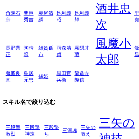
酒井忠
角隈石
豊臣
赤尾清
足利義
足利義
宗
秀吉
綱
昭
輝
次
風魔小
長野業
陶晴
雑賀孫
雨森清
霧隠才
正
賢
市
貞
蔵
太郎
鬼庭良
鳥居
黒田官
龍造寺
鶴姫
直
元忠
兵衛
隆信
スキル名で絞り込む
三矢の
三段撃
三段撃
三段撃
三矢の
三河魂
激烈
神速
ち
教え
神技