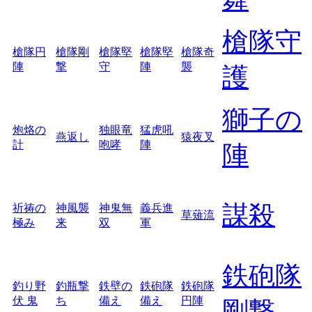
槍隊守
槍隊円
槍隊剛
槍隊堅
槍隊堅
槍隊奇
陣
撃
守
陣
襲
護
獅子の
炮烙の
独眼竜
猛虎吼
燕返し
猿夜叉
計
咆哮
陣
陣
謀殺
祈祷の
神風襲
神鬼無
義兵進
草薙流
極み
来
双
軍
鉄砲隊
釣り野
釣瓶撃
鉄壁の
鉄砲隊
鉄砲隊
伏 鬼
ち
備え
備え
円陣
剛撃