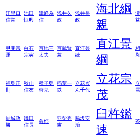
海北綱
江里口
池田
津軽為
浅井久
浅井長
信常
恒興
信
政
政
親
直江景
甲斐宗
白石
百地三
百武賢
直江兼
運
宗実
太夫
兼
続
綱
立花宗
福島正
秋山
種子島
稲葉一
立花ぎ
則
信友
時尭
鉄
ん千代
茂
臼杵鑑
結城政
織田
羽柴秀
脇坂安
義姫
勝
信長
吉
治
速