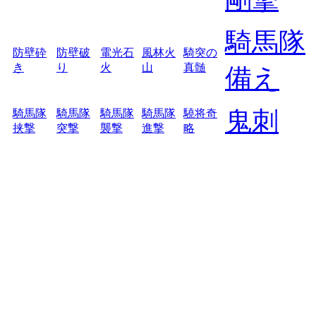
騎馬隊
防壁砕
防壁破
電光石
風林火
騎突の
き
り
火
山
真髄
備え
鬼刺
騎馬隊
騎馬隊
騎馬隊
騎馬隊
驍将奇
挟撃
突撃
襲撃
進撃
略