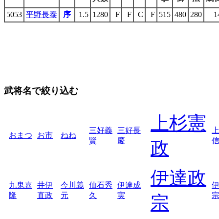
5053
平野長泰
序
1.5
1280
F
F
C
F
515
480
280
1
武将名で絞り込む
上杉憲
三好義
三好長
おまつ
お市
ねね
賢
慶
政
伊達政
九鬼嘉
井伊
今川義
仙石秀
伊達成
隆
直政
元
久
実
宗