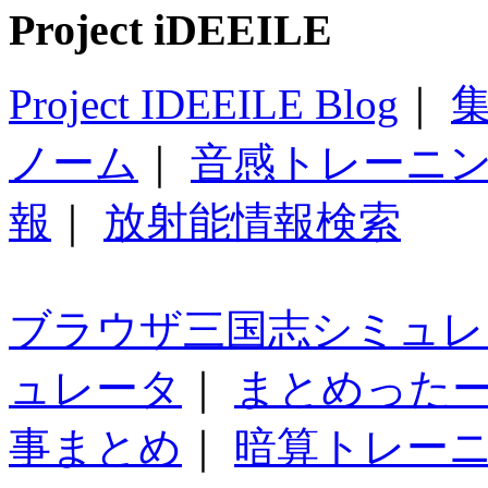
Project iDEEILE
Project IDEEILE Blog
｜
集
ノーム
｜
音感トレーニ
報
｜
放射能情報検索
ブラウザ三国志シミュレ
ュレータ
｜
まとめった
事まとめ
｜
暗算トレー