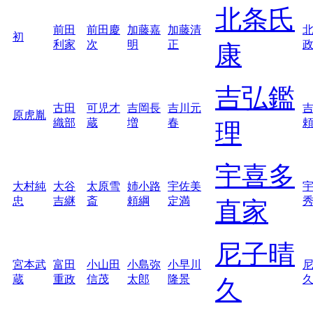
北条氏
前田
前田慶
加藤嘉
加藤清
初
利家
次
明
正
康
吉弘鑑
古田
可児才
吉岡長
吉川元
原虎胤
織部
蔵
増
春
理
宇喜多
大村純
大谷
太原雪
姉小路
宇佐美
忠
吉継
斎
頼綱
定満
直家
尼子晴
宮本武
富田
小山田
小島弥
小早川
蔵
重政
信茂
太郎
隆景
久