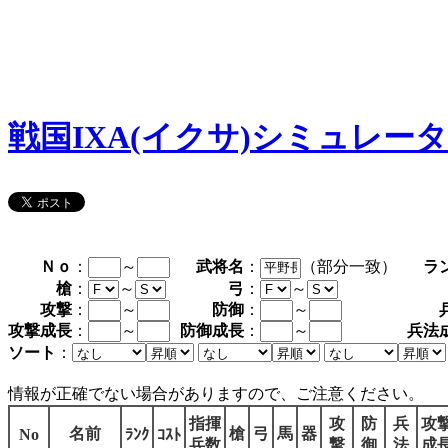
戦国IXA(イクサ)シミュレー
Ｎｏ
：
～
武将名
：
（部分一致）
ラ
槍
：
～
弓
：
～
攻撃
：
～
防御
：
～
攻撃成長
：
～
防御成長
：
～
兵法
ソート
：
情報が正確でない場合がありますので、ご注意ください。
指揮
攻
防
兵
攻
名前
槍
弓
馬
器
No
ﾗﾝｸ
ｺｽﾄ
兵数
撃
御
法
成