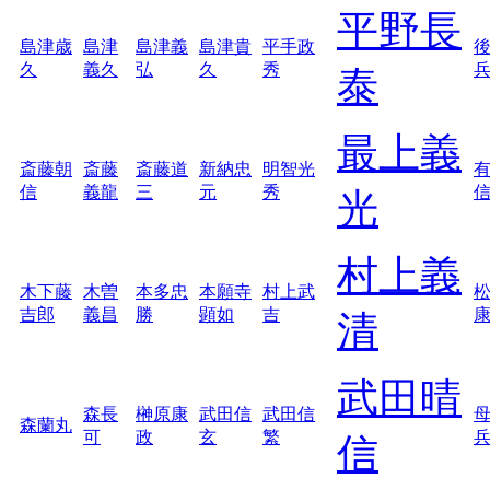
平野長
島津歳
島津
島津義
島津貴
平手政
久
義久
弘
久
秀
泰
最上義
斎藤朝
斎藤
斎藤道
新納忠
明智光
信
義龍
三
元
秀
光
村上義
木下藤
木曽
本多忠
本願寺
村上武
吉郎
義昌
勝
顕如
吉
清
武田晴
森長
榊原康
武田信
武田信
森蘭丸
可
政
玄
繁
信