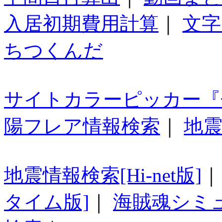
入居初期費用計算
｜
文字
ちつくんだ
サイトカラーピッカー『
陽フレア情報検索
｜
地震
地震情報検索[Hi-net版]
タイム版]
｜
海賊魂シミ