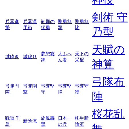
剣術 守
兵器進
兵器運
刹那の
剛勇無
剛勇無
撃
用術
猛勇
双
比
乃型
天賦の
夢想宴
大ふへ
天下の
城砕き
城破り
舞
ん者
采配
神算
弓隊布
弓隊円
弓隊剛
弓隊堅
弓隊堅
弓隊守
陣
撃
守
陣
護
陣
桜花乱
戦陣 千
旋風轟
日本一
柳生新
新陰流
鳥
撃
の兵
陰流
舞