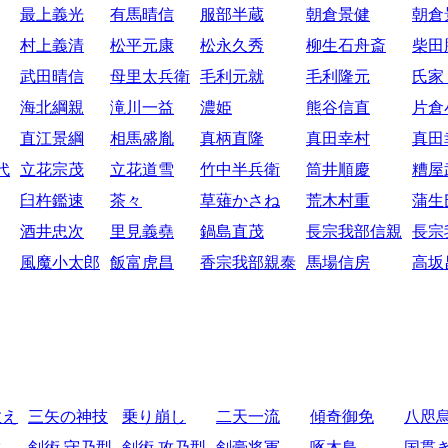
最上義光
有馬晴信
服部半蔵
朝倉景健
朝倉
村上義清
松平元康
松永久秀
柳生石舟斎
柴田
武田晴信
母里太兵衛
毛利元就
毛利隆元
氏家
海北綱親
滝川一益
濃姫
熊谷信直
片倉
直江景綱
相馬盛胤
真柄直隆
真田幸村
真田
代
立花宗茂
立花道雪
竹中半兵衛
筒井順慶
糟屋
臼杵鑑速
茶々
草薙かさね
荒木村重
蒲生
酒井忠次
里見義堯
鍋島直茂
長宗我部信親
長宗
風魔小太郎
飯富虎昌
香宗我部親泰
馬場信房
高坂
教え
三矢の神技
乗り崩し
二天一流
傾奇御免
八咫
比
剣術 守乃型
剣術 攻乃型
剣豪将軍
啄木鳥
国貫