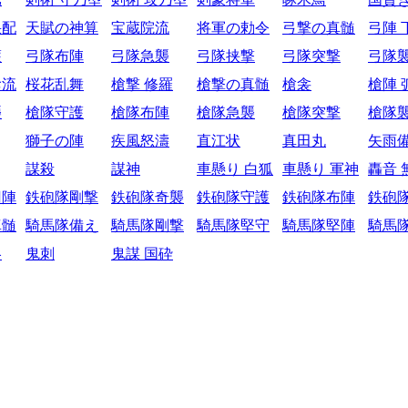
采配
天賦の神算
宝蔵院流
将軍の勅令
弓撃の真髄
弓陣 
護
弓隊布陣
弓隊急襲
弓隊挟撃
弓隊突撃
弓隊
陰流
桜花乱舞
槍撃 修羅
槍撃の真髄
槍衾
槍陣 
襲
槍隊守護
槍隊布陣
槍隊急襲
槍隊突撃
槍隊
獅子の陣
疾風怒濤
直江状
真田丸
矢雨
謀殺
謀神
車懸り 白狐
車懸り 軍神
轟音 
円陣
鉄砲隊剛撃
鉄砲隊奇襲
鉄砲隊守護
鉄砲隊布陣
鉄砲
真髄
騎馬隊備え
騎馬隊剛撃
騎馬隊堅守
騎馬隊堅陣
騎馬
略
鬼刺
鬼謀 国砕