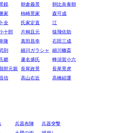
景鏡
朝倉義景
朝比奈泰朝
勝家
柿崎景家
森可成
卜全
氏家定直
江
小十郎
片桐且元
猿飛佐助
幸隆
真田昌幸
石田三成
武則
細川ガラシャ
細川幽斎
氏郷
蘆名盛氏
蜂須賀小六
我部元親
長尾政景
長尾景虎
昌信
高山右近
高橋紹運
烏
兵器布陣
兵器突撃
き
土壁の術
城崩し