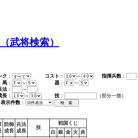
タ（武将検索）
ンク
：
コスト
：
～
指揮兵数
：
馬
：
～
器
：
～
兵法
：
～
成長
：
～
技
：
（部分一致）
表示件数
：
戦国くじ
撃
防御
兵法
技
長
成長
成長
白
銀
金
火
炎