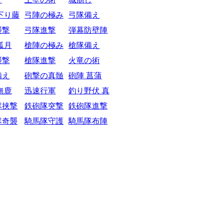
下り藤
弓陣の極み
弓隊備え
襲撃
弓隊進撃
弾幕防壁陣
弧月
槍陣の極み
槍隊備え
襲撃
槍隊進撃
火竜の術
備え
砲撃の真髄
砲陣 菖蒲
無鹿
迅速行軍
釣り野伏 真
隊挟撃
鉄砲隊突撃
鉄砲隊進撃
隊奇襲
騎馬隊守護
騎馬隊布陣