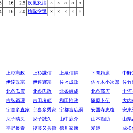
6
16
2.5
疾風怒濤
×
×
○
○
○
4
16
2.0
槍隊突撃
×
×
×
×
×
上杉憲政
上杉謙信
上泉信綱
下間頼廉
中野
伊達政宗
伊達輝宗
佐々成政
佐々木小次郎
佐竹
北条氏康
北条氏政
北条綱成
北条高広
十河
吉弘鑑理
吉田考頼
和田惟政
塚原卜伝
大内
宇喜多直家
宇喜多秀家
宇都宮広綱
安国寺恵瓊
安東
尼子晴久
尼子誠久
山中鹿介
山本勘助
山県
平野長泰
後藤又兵衛
徳川家康
愛姫
成松