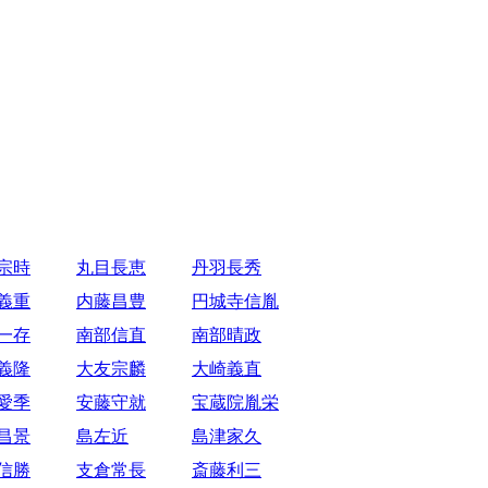
宗時
丸目長恵
丹羽長秀
義重
内藤昌豊
円城寺信胤
一存
南部信直
南部晴政
義隆
大友宗麟
大崎義直
愛季
安藤守就
宝蔵院胤栄
昌景
島左近
島津家久
信勝
支倉常長
斎藤利三