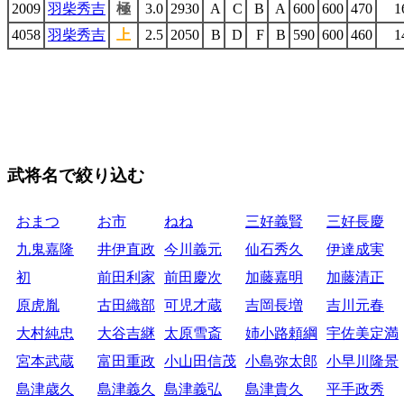
2009
羽柴秀吉
極
3.0
2930
A
C
B
A
600
600
470
1
4058
羽柴秀吉
上
2.5
2050
B
D
F
B
590
600
460
1
武将名で絞り込む
おまつ
お市
ねね
三好義賢
三好長慶
九鬼嘉隆
井伊直政
今川義元
仙石秀久
伊達成実
初
前田利家
前田慶次
加藤嘉明
加藤清正
原虎胤
古田織部
可児才蔵
吉岡長増
吉川元春
大村純忠
大谷吉継
太原雪斎
姉小路頼綱
宇佐美定満
宮本武蔵
富田重政
小山田信茂
小島弥太郎
小早川隆景
島津歳久
島津義久
島津義弘
島津貴久
平手政秀