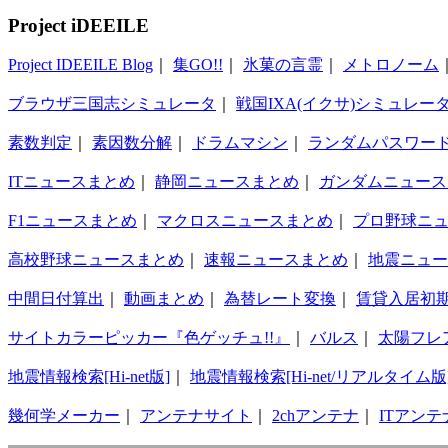
Project iDEEILE
Project IDEEILE Blog
｜
集GO!!
｜
氷菓の言霊
｜
メトロノーム
ブラウザ三国志シミュレータ
｜
戦国IXA(イクサ)シミュレー
素数判定
｜
素因数分解
｜
ドラムマシン
｜
ランダムパスワー
ITニュースまとめ
｜
静岡ニュースまとめ
｜
ガンダムニュース
F1ニュースまとめ
｜
マクロスニュースまとめ
｜
プロ野球ニ
高校野球ニュースまとめ
｜
速報ニュースまとめ
｜
地震ニュー
中間日付算出
｜
動画まとめ
｜
為替レート変換
｜
賃貸入居初
サイトカラーピッカー『色ゲッチュ!!』
｜
バルス
｜
太陽フレ
地震情報検索[Hi-net版]
｜
地震情報検索[Hi-net/リアルタイム版
幾何学メーカー
｜
アンテナサイト
｜
2chアンテナ
｜
ITアンテ