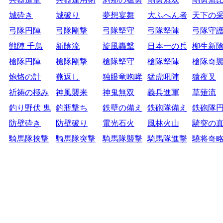
城砕き
城破り
夢想宴舞
大ふへん者
天下の
弓隊円陣
弓隊剛撃
弓隊堅守
弓隊堅陣
弓隊守
戦陣 千鳥
新陰流
旋風轟撃
日本一の兵
柳生新
槍隊円陣
槍隊剛撃
槍隊堅守
槍隊堅陣
槍隊奇
炮烙の計
燕返し
独眼竜咆哮
猛虎吼陣
猿夜叉
祈祷の極み
神風襲来
神鬼無双
義兵進軍
草薙流
釣り野伏 鬼
釣瓶撃ち
鉄壁の備え
鉄砲隊備え
鉄砲隊
防壁砕き
防壁破り
電光石火
風林火山
騎突の
騎馬隊挟撃
騎馬隊突撃
騎馬隊襲撃
騎馬隊進撃
驍将奇