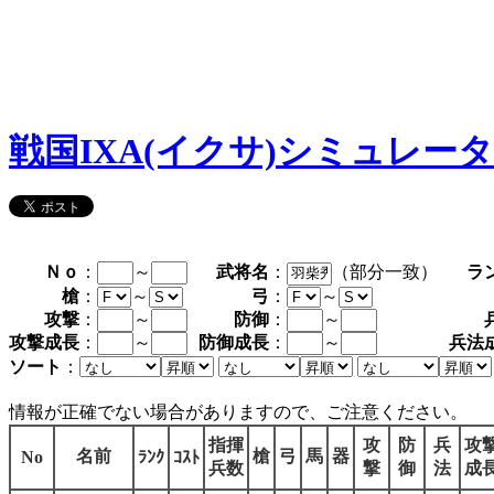
戦国IXA(イクサ)シミュレー
Ｎｏ
：
～
武将名
：
（部分一致）
ラ
槍
：
～
弓
：
～
攻撃
：
～
防御
：
～
攻撃成長
：
～
防御成長
：
～
兵法
ソート
：
情報が正確でない場合がありますので、ご注意ください。
指揮
攻
防
兵
攻
名前
槍
弓
馬
器
No
ﾗﾝｸ
ｺｽﾄ
兵数
撃
御
法
成