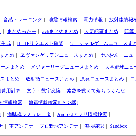
｜
音感トレーニング
｜
地震情報検索
｜
電力情報
｜
放射能情報
タ
｜
まとめったー
｜
2chまとめまとめ
｜
人気記事まとめ
｜
暗算
ド生成
｜
HTTPリクエスト確認
｜
ソーシャルゲームニュースま
まとめ
｜
ヱヴァンゲリヲンニュースまとめ
｜
けいおん！ニュ
ュースまとめ
｜
メジャーリーグニュースまとめ
｜
大学野球ニュ
スまとめ
｜
放射能ニュースまとめ
｜
原発ニュースまとめ
｜
ニ
期費用計算
｜
文字・数字変換
｜
素数を数えて落ちつくんだ
ア情報検索
｜
地震情報検索[USGS版]
]
｜
海賊魂シミュレータ
｜
Androidアプリ情報検索
｜
ナ
｜
車アンテナ
｜
プロ野球アンテナ
｜
海抜確認
｜
Sandbox