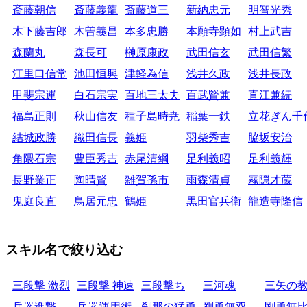
斎藤朝信
斎藤義龍
斎藤道三
新納忠元
明智光秀
木下藤吉郎
木曽義昌
本多忠勝
本願寺顕如
村上武吉
森蘭丸
森長可
榊原康政
武田信玄
武田信繁
江里口信常
池田恒興
津軽為信
浅井久政
浅井長政
甲斐宗運
白石宗実
百地三太夫
百武賢兼
直江兼続
福島正則
秋山信友
種子島時尭
稲葉一鉄
立花ぎん千
結城政勝
織田信長
義姫
羽柴秀吉
脇坂安治
角隈石宗
豊臣秀吉
赤尾清綱
足利義昭
足利義輝
長野業正
陶晴賢
雑賀孫市
雨森清貞
霧隠才蔵
鬼庭良直
鳥居元忠
鶴姫
黒田官兵衛
龍造寺隆信
スキル名で絞り込む
三段撃 激烈
三段撃 神速
三段撃ち
三河魂
三矢の
兵器進撃
兵器運用術
刹那の猛勇
剛勇無双
剛勇無