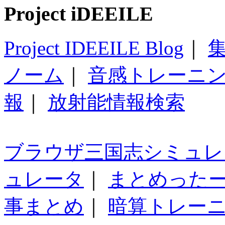
Project iDEEILE
Project IDEEILE Blog
｜
集
ノーム
｜
音感トレーニ
報
｜
放射能情報検索
ブラウザ三国志シミュレ
ュレータ
｜
まとめった
事まとめ
｜
暗算トレー