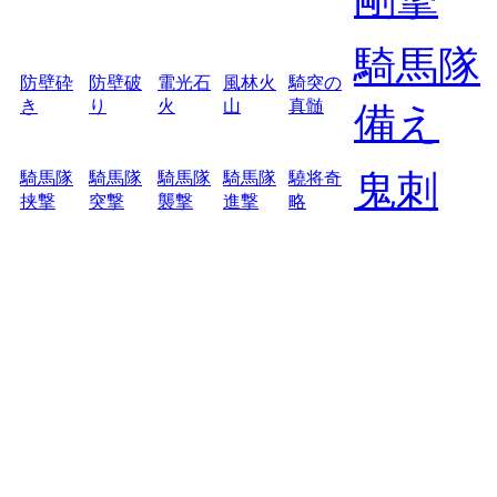
騎馬隊
防壁砕
防壁破
電光石
風林火
騎突の
き
り
火
山
真髄
備え
鬼刺
騎馬隊
騎馬隊
騎馬隊
騎馬隊
驍将奇
挟撃
突撃
襲撃
進撃
略