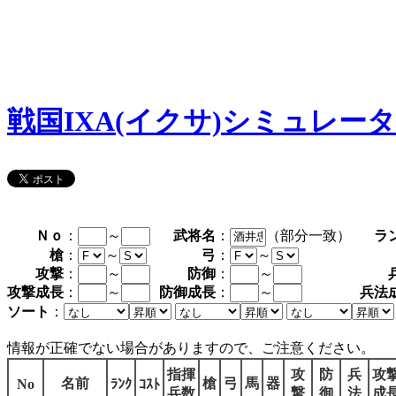
戦国IXA(イクサ)シミュレー
Ｎｏ
：
～
武将名
：
（部分一致）
ラ
槍
：
～
弓
：
～
攻撃
：
～
防御
：
～
攻撃成長
：
～
防御成長
：
～
兵法
ソート
：
情報が正確でない場合がありますので、ご注意ください。
指揮
攻
防
兵
攻
名前
槍
弓
馬
器
No
ﾗﾝｸ
ｺｽﾄ
兵数
撃
御
法
成