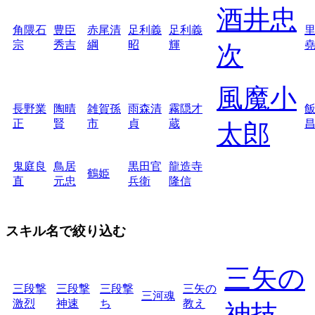
酒井忠
角隈石
豊臣
赤尾清
足利義
足利義
宗
秀吉
綱
昭
輝
次
風魔小
長野業
陶晴
雑賀孫
雨森清
霧隠才
正
賢
市
貞
蔵
太郎
鬼庭良
鳥居
黒田官
龍造寺
鶴姫
直
元忠
兵衛
隆信
スキル名で絞り込む
三矢の
三段撃
三段撃
三段撃
三矢の
三河魂
激烈
神速
ち
教え
神技