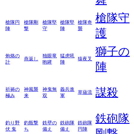
槍隊守
槍隊円
槍隊剛
槍隊堅
槍隊堅
槍隊奇
陣
撃
守
陣
襲
護
獅子の
炮烙の
独眼竜
猛虎吼
燕返し
猿夜叉
計
咆哮
陣
陣
謀殺
祈祷の
神風襲
神鬼無
義兵進
草薙流
極み
来
双
軍
鉄砲隊
釣り野
釣瓶撃
鉄壁の
鉄砲隊
鉄砲隊
伏 鬼
ち
備え
備え
円陣
剛撃