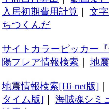
入居初期費用計算
｜
文字
ちつくんだ
サイトカラーピッカー『
陽フレア情報検索
｜
地震
地震情報検索[Hi-net版]
タイム版]
｜
海賊魂シミ