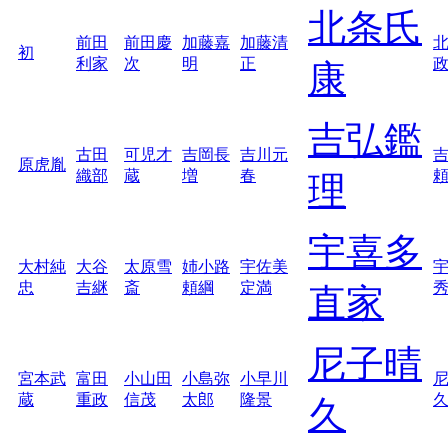
北条氏
前田
前田慶
加藤嘉
加藤清
初
利家
次
明
正
康
吉弘鑑
古田
可児才
吉岡長
吉川元
原虎胤
織部
蔵
増
春
理
宇喜多
大村純
大谷
太原雪
姉小路
宇佐美
忠
吉継
斎
頼綱
定満
直家
尼子晴
宮本武
富田
小山田
小島弥
小早川
蔵
重政
信茂
太郎
隆景
久