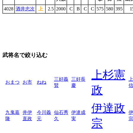
4028
酒井忠次
上
2.5
2000
C
B
C
C
575
580
395
1
武将名で絞り込む
上杉憲
三好義
三好長
おまつ
お市
ねね
賢
慶
政
伊達政
九鬼嘉
井伊
今川義
仙石秀
伊達成
隆
直政
元
久
実
宗