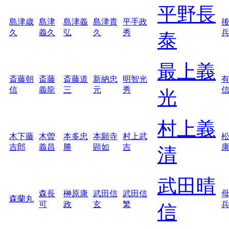
平野長
島津歳
島津
島津義
島津貴
平手政
久
義久
弘
久
秀
泰
最上義
斎藤朝
斎藤
斎藤道
新納忠
明智光
信
義龍
三
元
秀
光
村上義
木下藤
木曽
本多忠
本願寺
村上武
吉郎
義昌
勝
顕如
吉
清
武田晴
森長
榊原康
武田信
武田信
森蘭丸
可
政
玄
繁
信