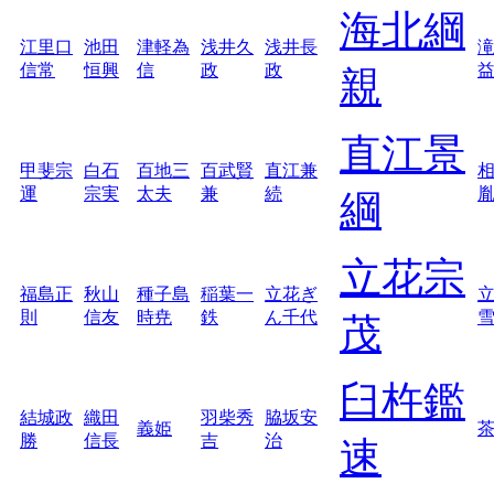
海北綱
江里口
池田
津軽為
浅井久
浅井長
信常
恒興
信
政
政
親
直江景
甲斐宗
白石
百地三
百武賢
直江兼
運
宗実
太夫
兼
続
綱
立花宗
福島正
秋山
種子島
稲葉一
立花ぎ
則
信友
時尭
鉄
ん千代
茂
臼杵鑑
結城政
織田
羽柴秀
脇坂安
義姫
勝
信長
吉
治
速