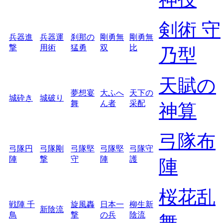
剣術 守
兵器進
兵器運
刹那の
剛勇無
剛勇無
撃
用術
猛勇
双
比
乃型
天賦の
夢想宴
大ふへ
天下の
城砕き
城破り
舞
ん者
采配
神算
弓隊布
弓隊円
弓隊剛
弓隊堅
弓隊堅
弓隊守
陣
撃
守
陣
護
陣
桜花乱
戦陣 千
旋風轟
日本一
柳生新
新陰流
鳥
撃
の兵
陰流
舞