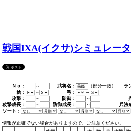
戦国IXA(イクサ)シミュレー
Ｎｏ
：
～
武将名
：
（部分一致）
ラ
槍
：
～
弓
：
～
攻撃
：
～
防御
：
～
攻撃成長
：
～
防御成長
：
～
兵法
ソート
：
情報が正確でない場合がありますので、ご注意ください。