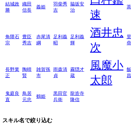
結城政
織田
羽柴秀
脇坂安
義姫
勝
信長
吉
治
速
酒井忠
角隈石
豊臣
赤尾清
足利義
足利義
宗
秀吉
綱
昭
輝
次
風魔小
長野業
陶晴
雑賀孫
雨森清
霧隠才
正
賢
市
貞
蔵
太郎
鬼庭良
鳥居
黒田官
龍造寺
鶴姫
直
元忠
兵衛
隆信
スキル名で絞り込む