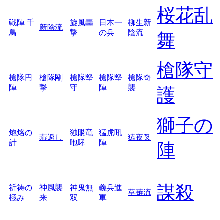
桜花乱
戦陣 千
旋風轟
日本一
柳生新
新陰流
鳥
撃
の兵
陰流
舞
槍隊守
槍隊円
槍隊剛
槍隊堅
槍隊堅
槍隊奇
陣
撃
守
陣
襲
護
獅子の
炮烙の
独眼竜
猛虎吼
燕返し
猿夜叉
計
咆哮
陣
陣
謀殺
祈祷の
神風襲
神鬼無
義兵進
草薙流
極み
来
双
軍