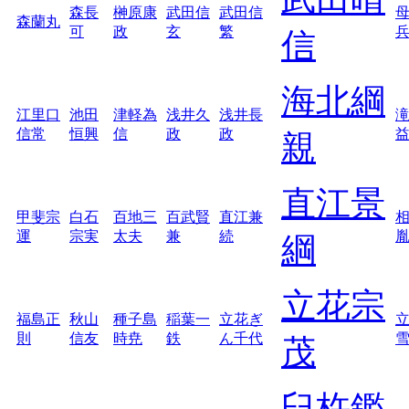
森長
榊原康
武田信
武田信
森蘭丸
可
政
玄
繁
信
海北綱
江里口
池田
津軽為
浅井久
浅井長
信常
恒興
信
政
政
親
直江景
甲斐宗
白石
百地三
百武賢
直江兼
運
宗実
太夫
兼
続
綱
立花宗
福島正
秋山
種子島
稲葉一
立花ぎ
則
信友
時尭
鉄
ん千代
茂
臼杵鑑