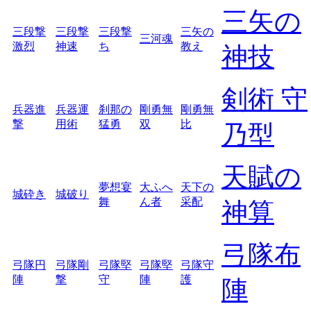
三矢の
三段撃
三段撃
三段撃
三矢の
三河魂
激烈
神速
ち
教え
神技
剣術 守
兵器進
兵器運
刹那の
剛勇無
剛勇無
撃
用術
猛勇
双
比
乃型
天賦の
夢想宴
大ふへ
天下の
城砕き
城破り
舞
ん者
采配
神算
弓隊布
弓隊円
弓隊剛
弓隊堅
弓隊堅
弓隊守
陣
撃
守
陣
護
陣