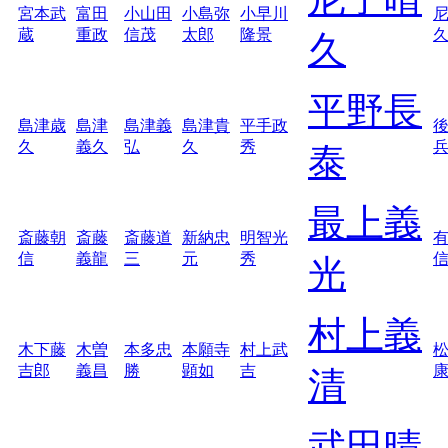
宮本武
富田
小山田
小島弥
小早川
蔵
重政
信茂
太郎
隆景
久
平野長
島津歳
島津
島津義
島津貴
平手政
久
義久
弘
久
秀
泰
最上義
斎藤朝
斎藤
斎藤道
新納忠
明智光
信
義龍
三
元
秀
光
村上義
木下藤
木曽
本多忠
本願寺
村上武
吉郎
義昌
勝
顕如
吉
清
武田晴