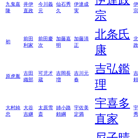
九鬼嘉
井伊
今川義
仙石秀
伊達成
隆
直政
元
久
実
宗
北条氏
前田
前田慶
加藤嘉
加藤清
初
利家
次
明
正
康
吉弘鑑
古田
可児才
吉岡長
吉川元
原虎胤
織部
蔵
増
春
理
宇喜多
大村純
大谷
太原雪
姉小路
宇佐美
忠
吉継
斎
頼綱
定満
直家
尼子晴