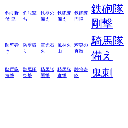
鉄砲隊
釣り野
釣瓶撃
鉄壁の
鉄砲隊
鉄砲隊
伏 鬼
ち
備え
備え
円陣
剛撃
騎馬隊
防壁砕
防壁破
電光石
風林火
騎突の
き
り
火
山
真髄
備え
鬼刺
騎馬隊
騎馬隊
騎馬隊
騎馬隊
驍将奇
挟撃
突撃
襲撃
進撃
略