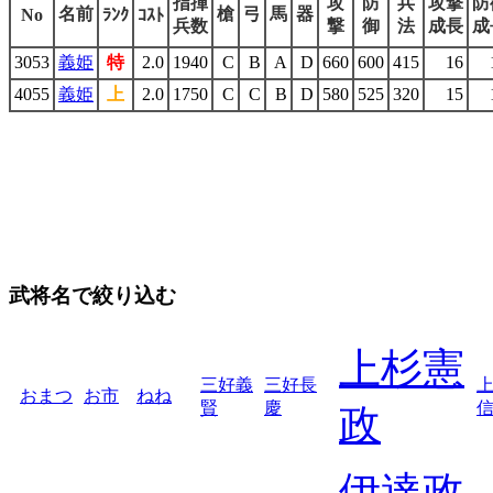
指揮
攻
防
兵
攻撃
防
名前
槍
弓
馬
器
No
ﾗﾝｸ
ｺｽﾄ
兵数
撃
御
法
成長
成
3053
義姫
特
2.0
1940
C
B
A
D
660
600
415
16
4055
義姫
上
2.0
1750
C
C
B
D
580
525
320
15
武将名で絞り込む
上杉憲
三好義
三好長
おまつ
お市
ねね
賢
慶
政
伊達政