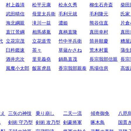
村上義清
松平元康
松永久秀
柳生石舟斎
柴田
武田晴信
母里太兵衛
毛利元就
毛利隆元
氏家
海北綱親
滝川一益
濃姫
熊谷信直
片倉
直江景綱
相馬盛胤
真柄直隆
真田幸村
真田
代
立花宗茂
立花道雪
竹中半兵衛
筒井順慶
糟屋
臼杵鑑速
茶々
草薙かさね
荒木村重
蒲生
酒井忠次
里見義堯
鍋島直茂
長宗我部信親
長宗
風魔小太郎
飯富虎昌
香宗我部親泰
馬場信房
高坂
教え
三矢の神技
乗り崩し
二天一流
傾奇御免
八咫
比
剣術 守乃型
剣術 攻乃型
剣豪将軍
啄木鳥
国貫