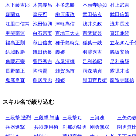
木下藤吉郎
木曽義昌
本多忠勝
本願寺顕如
村上武吉
森蘭丸
森長可
榊原康政
武田信玄
武田信繁
江里口信常
池田恒興
津軽為信
浅井久政
浅井長政
甲斐宗運
白石宗実
百地三太夫
百武賢兼
直江兼続
福島正則
秋山信友
種子島時尭
稲葉一鉄
立花ぎん千
結城政勝
織田信長
義姫
羽柴秀吉
脇坂安治
角隈石宗
豊臣秀吉
赤尾清綱
足利義昭
足利義輝
長野業正
陶晴賢
雑賀孫市
雨森清貞
霧隠才蔵
鬼庭良直
鳥居元忠
鶴姫
黒田官兵衛
龍造寺隆信
スキル名で絞り込む
三段撃 激烈
三段撃 神速
三段撃ち
三河魂
三矢の
兵器進撃
兵器運用術
刹那の猛勇
剛勇無双
剛勇無