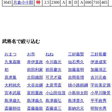
3045
片倉小十郎
特
2.5
2300
A
B
D
A
690
710
465
武将名で絞り込む
おまつ
お市
ねね
三好義賢
三好長慶
九鬼嘉隆
井伊直政
今川義元
仙石秀久
伊達成実
初
前田利家
前田慶次
加藤嘉明
加藤清正
原虎胤
古田織部
可児才蔵
吉岡長増
吉川元春
大村純忠
大谷吉継
太原雪斎
姉小路頼綱
宇佐美定満
宮本武蔵
富田重政
小山田信茂
小島弥太郎
小早川隆景
島津歳久
島津義久
島津義弘
島津貴久
平手政秀
斎藤朝信
斎藤義龍
斎藤道三
新納忠元
明智光秀