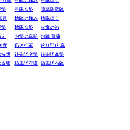
下り藤
弓陣の極み
弓隊備え
襲撃
弓隊進撃
弾幕防壁陣
弧月
槍陣の極み
槍隊備え
襲撃
槍隊進撃
火竜の術
備え
砲撃の真髄
砲陣 菖蒲
無鹿
迅速行軍
釣り野伏 真
隊挟撃
鉄砲隊突撃
鉄砲隊進撃
隊奇襲
騎馬隊守護
騎馬隊布陣