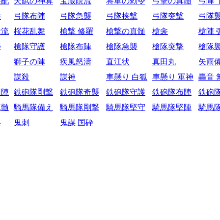
采配
天賦の神算
宝蔵院流
将軍の勅令
弓撃の真髄
弓陣 
護
弓隊布陣
弓隊急襲
弓隊挟撃
弓隊突撃
弓隊
陰流
桜花乱舞
槍撃 修羅
槍撃の真髄
槍衾
槍陣 
襲
槍隊守護
槍隊布陣
槍隊急襲
槍隊突撃
槍隊
獅子の陣
疾風怒濤
直江状
真田丸
矢雨
謀殺
謀神
車懸り 白狐
車懸り 軍神
轟音 
円陣
鉄砲隊剛撃
鉄砲隊奇襲
鉄砲隊守護
鉄砲隊布陣
鉄砲
真髄
騎馬隊備え
騎馬隊剛撃
騎馬隊堅守
騎馬隊堅陣
騎馬
略
鬼刺
鬼謀 国砕