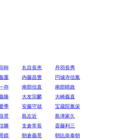
宗時
丸目長恵
丹羽長秀
義重
内藤昌豊
円城寺信胤
一存
南部信直
南部晴政
義隆
大友宗麟
大崎義直
愛季
安藤守就
宝蔵院胤栄
昌景
島左近
島津家久
信勝
支倉常長
斎藤利三
景鏡
朝倉義景
朝比奈泰朝