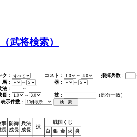
タ（武将検索）
ンク
：
コスト
：
～
指揮兵数
：
馬
：
～
器
：
～
兵法
：
～
成長
：
～
技
：
（部分一致）
表示件数
：
戦国くじ
攻撃
防御
兵法
技
成長
成長
成長
白
銀
金
火
炎