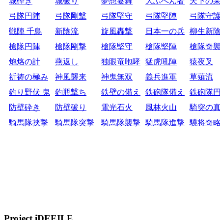
城砕き
城破り
夢想宴舞
大ふへん者
天下の
弓隊円陣
弓隊剛撃
弓隊堅守
弓隊堅陣
弓隊守
戦陣 千鳥
新陰流
旋風轟撃
日本一の兵
柳生新
槍隊円陣
槍隊剛撃
槍隊堅守
槍隊堅陣
槍隊奇
炮烙の計
燕返し
独眼竜咆哮
猛虎吼陣
猿夜叉
祈祷の極み
神風襲来
神鬼無双
義兵進軍
草薙流
釣り野伏 鬼
釣瓶撃ち
鉄壁の備え
鉄砲隊備え
鉄砲隊
防壁砕き
防壁破り
電光石火
風林火山
騎突の
騎馬隊挟撃
騎馬隊突撃
騎馬隊襲撃
騎馬隊進撃
驍将奇
Project iDEEILE