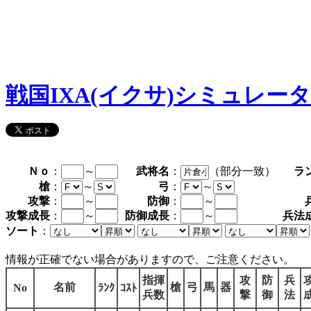
戦国IXA(イクサ)シミュレー
Ｎｏ
：
～
武将名
：
（部分一致）
ラ
槍
：
～
弓
：
～
攻撃
：
～
防御
：
～
攻撃成長
：
～
防御成長
：
～
兵法
ソート
：
情報が正確でない場合がありますので、ご注意ください。
指揮
攻
防
兵
名前
槍
弓
馬
器
No
ﾗﾝｸ
ｺｽﾄ
兵数
撃
御
法