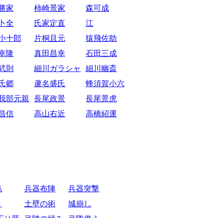
勝家
柿崎景家
森可成
卜全
氏家定直
江
小十郎
片桐且元
猿飛佐助
幸隆
真田昌幸
石田三成
武則
細川ガラシャ
細川幽斎
氏郷
蘆名盛氏
蜂須賀小六
我部元親
長尾政景
長尾景虎
昌信
高山右近
高橋紹運
烏
兵器布陣
兵器突撃
き
土壁の術
城崩し