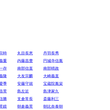
宗時
丸目長恵
丹羽長秀
義重
内藤昌豊
円城寺信胤
一存
南部信直
南部晴政
義隆
大友宗麟
大崎義直
愛季
安藤守就
宝蔵院胤栄
昌景
島左近
島津家久
信勝
支倉常長
斎藤利三
景鏡
朝倉義景
朝比奈泰朝