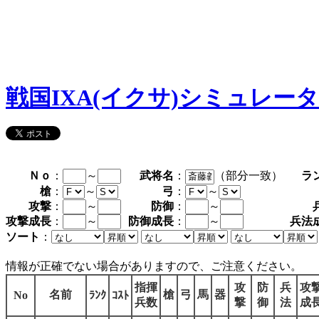
戦国IXA(イクサ)シミュレー
Ｎｏ
：
～
武将名
：
（部分一致）
ラ
槍
：
～
弓
：
～
攻撃
：
～
防御
：
～
攻撃成長
：
～
防御成長
：
～
兵法
ソート
：
情報が正確でない場合がありますので、ご注意ください。
指揮
攻
防
兵
攻
名前
槍
弓
馬
器
No
ﾗﾝｸ
ｺｽﾄ
兵数
撃
御
法
成