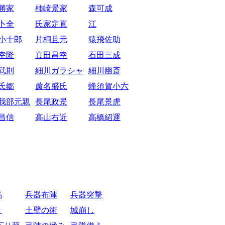
勝家
柿崎景家
森可成
卜全
氏家定直
江
小十郎
片桐且元
猿飛佐助
幸隆
真田昌幸
石田三成
武則
細川ガラシャ
細川幽斎
氏郷
蘆名盛氏
蜂須賀小六
我部元親
長尾政景
長尾景虎
昌信
高山右近
高橋紹運
烏
兵器布陣
兵器突撃
き
土壁の術
城崩し