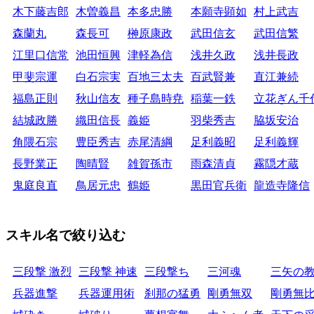
木下藤吉郎
木曽義昌
本多忠勝
本願寺顕如
村上武吉
森蘭丸
森長可
榊原康政
武田信玄
武田信繁
江里口信常
池田恒興
津軽為信
浅井久政
浅井長政
甲斐宗運
白石宗実
百地三太夫
百武賢兼
直江兼続
福島正則
秋山信友
種子島時尭
稲葉一鉄
立花ぎん千
結城政勝
織田信長
義姫
羽柴秀吉
脇坂安治
角隈石宗
豊臣秀吉
赤尾清綱
足利義昭
足利義輝
長野業正
陶晴賢
雑賀孫市
雨森清貞
霧隠才蔵
鬼庭良直
鳥居元忠
鶴姫
黒田官兵衛
龍造寺隆信
スキル名で絞り込む
三段撃 激烈
三段撃 神速
三段撃ち
三河魂
三矢の
兵器進撃
兵器運用術
刹那の猛勇
剛勇無双
剛勇無