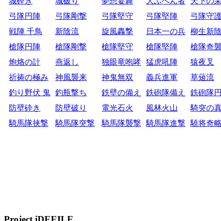
城砕き
城破り
夢想宴舞
大ふへん者
天下の
弓隊円陣
弓隊剛撃
弓隊堅守
弓隊堅陣
弓隊守
戦陣 千鳥
新陰流
旋風轟撃
日本一の兵
柳生新
槍隊円陣
槍隊剛撃
槍隊堅守
槍隊堅陣
槍隊奇
炮烙の計
燕返し
独眼竜咆哮
猛虎吼陣
猿夜叉
祈祷の極み
神風襲来
神鬼無双
義兵進軍
草薙流
釣り野伏 鬼
釣瓶撃ち
鉄壁の備え
鉄砲隊備え
鉄砲隊
防壁砕き
防壁破り
電光石火
風林火山
騎突の
騎馬隊挟撃
騎馬隊突撃
騎馬隊襲撃
騎馬隊進撃
驍将奇
Project iDEEILE