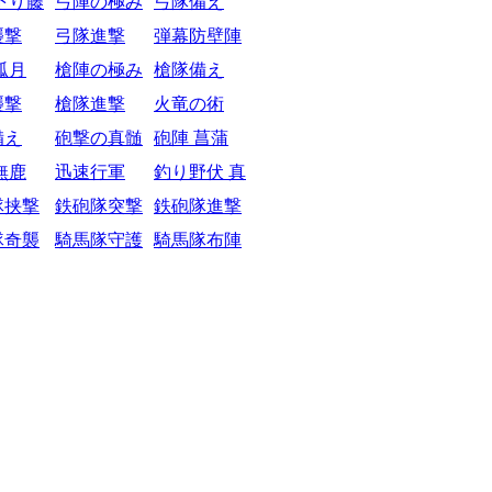
下り藤
弓陣の極み
弓隊備え
襲撃
弓隊進撃
弾幕防壁陣
弧月
槍陣の極み
槍隊備え
襲撃
槍隊進撃
火竜の術
備え
砲撃の真髄
砲陣 菖蒲
無鹿
迅速行軍
釣り野伏 真
隊挟撃
鉄砲隊突撃
鉄砲隊進撃
隊奇襲
騎馬隊守護
騎馬隊布陣