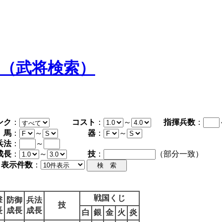
タ（武将検索）
ンク
：
コスト
：
～
指揮兵数
：
馬
：
～
器
：
～
兵法
：
～
成長
：
～
技
：
（部分一致）
表示件数
：
戦国くじ
撃
防御
兵法
技
長
成長
成長
白
銀
金
火
炎