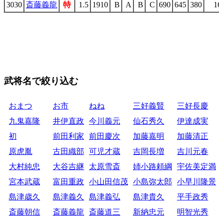
3030
斎藤義龍
特
1.5
1910
B
A
B
C
690
645
380
1
武将名で絞り込む
おまつ
お市
ねね
三好義賢
三好長慶
九鬼嘉隆
井伊直政
今川義元
仙石秀久
伊達成実
初
前田利家
前田慶次
加藤嘉明
加藤清正
原虎胤
古田織部
可児才蔵
吉岡長増
吉川元春
大村純忠
大谷吉継
太原雪斎
姉小路頼綱
宇佐美定満
宮本武蔵
富田重政
小山田信茂
小島弥太郎
小早川隆景
島津歳久
島津義久
島津義弘
島津貴久
平手政秀
斎藤朝信
斎藤義龍
斎藤道三
新納忠元
明智光秀