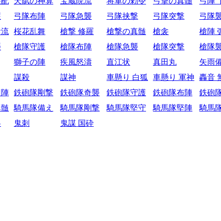
采配
天賦の神算
宝蔵院流
将軍の勅令
弓撃の真髄
弓陣 
護
弓隊布陣
弓隊急襲
弓隊挟撃
弓隊突撃
弓隊
陰流
桜花乱舞
槍撃 修羅
槍撃の真髄
槍衾
槍陣 
襲
槍隊守護
槍隊布陣
槍隊急襲
槍隊突撃
槍隊
獅子の陣
疾風怒濤
直江状
真田丸
矢雨
謀殺
謀神
車懸り 白狐
車懸り 軍神
轟音 
円陣
鉄砲隊剛撃
鉄砲隊奇襲
鉄砲隊守護
鉄砲隊布陣
鉄砲
真髄
騎馬隊備え
騎馬隊剛撃
騎馬隊堅守
騎馬隊堅陣
騎馬
略
鬼刺
鬼謀 国砕