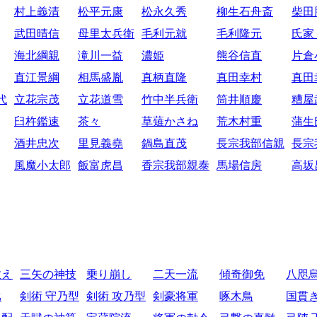
村上義清
松平元康
松永久秀
柳生石舟斎
柴田
武田晴信
母里太兵衛
毛利元就
毛利隆元
氏家
海北綱親
滝川一益
濃姫
熊谷信直
片倉
直江景綱
相馬盛胤
真柄直隆
真田幸村
真田
代
立花宗茂
立花道雪
竹中半兵衛
筒井順慶
糟屋
臼杵鑑速
茶々
草薙かさね
荒木村重
蒲生
酒井忠次
里見義堯
鍋島直茂
長宗我部信親
長宗
風魔小太郎
飯富虎昌
香宗我部親泰
馬場信房
高坂
教え
三矢の神技
乗り崩し
二天一流
傾奇御免
八咫
比
剣術 守乃型
剣術 攻乃型
剣豪将軍
啄木鳥
国貫