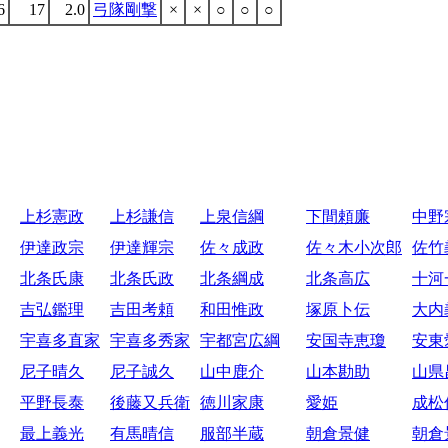
6
17
2.0
弓隊剛撃
×
×
○
○
○
上杉憲政
上杉謙信
上泉信綱
下間頼廉
中野
伊達政宗
伊達輝宗
佐々成政
佐々木小次郎
佐竹
北条氏康
北条氏政
北条綱成
北条高広
十河
吉弘鑑理
吉田考頼
和田惟政
塚原卜伝
大内
宇喜多直家
宇喜多秀家
宇都宮広綱
安国寺恵瓊
安東
尼子晴久
尼子誠久
山中鹿介
山本勘助
山県
平野長泰
後藤又兵衛
徳川家康
愛姫
成松
最上義光
有馬晴信
服部半蔵
朝倉景健
朝倉