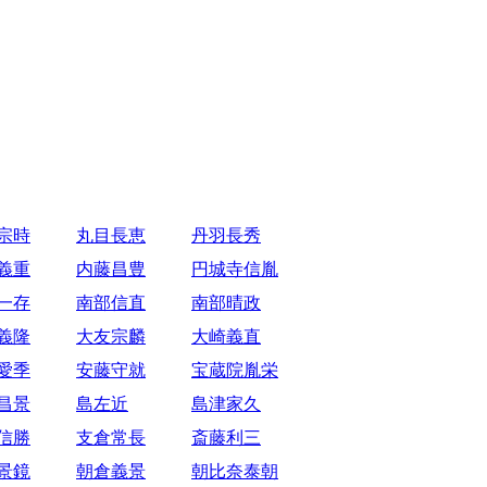
宗時
丸目長恵
丹羽長秀
義重
内藤昌豊
円城寺信胤
一存
南部信直
南部晴政
義隆
大友宗麟
大崎義直
愛季
安藤守就
宝蔵院胤栄
昌景
島左近
島津家久
信勝
支倉常長
斎藤利三
景鏡
朝倉義景
朝比奈泰朝