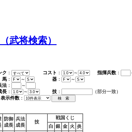
タ（武将検索）
ンク
：
コスト
：
～
指揮兵数
：
馬
：
～
器
：
～
兵法
：
～
成長
：
～
技
：
（部分一致）
表示件数
：
戦国くじ
撃
防御
兵法
技
長
成長
成長
白
銀
金
火
炎