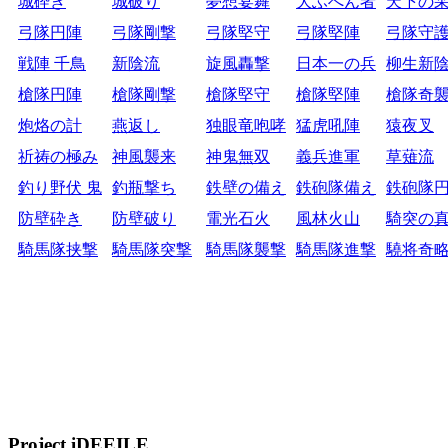
城砕き
城破り
夢想宴舞
大ふへん者
天下の
弓隊円陣
弓隊剛撃
弓隊堅守
弓隊堅陣
弓隊守
戦陣 千鳥
新陰流
旋風轟撃
日本一の兵
柳生新
槍隊円陣
槍隊剛撃
槍隊堅守
槍隊堅陣
槍隊奇
炮烙の計
燕返し
独眼竜咆哮
猛虎吼陣
猿夜叉
祈祷の極み
神風襲来
神鬼無双
義兵進軍
草薙流
釣り野伏 鬼
釣瓶撃ち
鉄壁の備え
鉄砲隊備え
鉄砲隊
防壁砕き
防壁破り
電光石火
風林火山
騎突の
騎馬隊挟撃
騎馬隊突撃
騎馬隊襲撃
騎馬隊進撃
驍将奇
Project iDEEILE