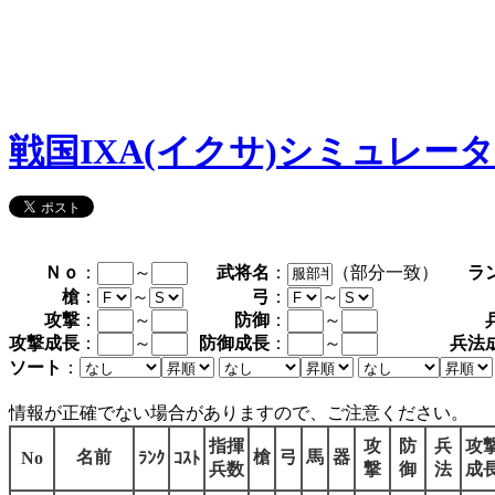
戦国IXA(イクサ)シミュレー
Ｎｏ
：
～
武将名
：
（部分一致）
ラ
槍
：
～
弓
：
～
攻撃
：
～
防御
：
～
攻撃成長
：
～
防御成長
：
～
兵法
ソート
：
情報が正確でない場合がありますので、ご注意ください。
指揮
攻
防
兵
攻
名前
槍
弓
馬
器
No
ﾗﾝｸ
ｺｽﾄ
兵数
撃
御
法
成