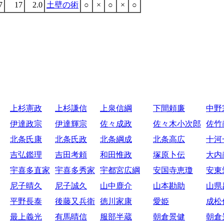
7
17
2.0
土壁の術
○
×
○
×
○
上杉憲政
上杉謙信
上泉信綱
下間頼廉
中野
伊達政宗
伊達輝宗
佐々成政
佐々木小次郎
佐竹
北条氏康
北条氏政
北条綱成
北条高広
十河
吉弘鑑理
吉田考頼
和田惟政
塚原卜伝
大内
宇喜多直家
宇喜多秀家
宇都宮広綱
安国寺恵瓊
安東
尼子晴久
尼子誠久
山中鹿介
山本勘助
山県
平野長泰
後藤又兵衛
徳川家康
愛姫
成松
最上義光
有馬晴信
服部半蔵
朝倉景健
朝倉