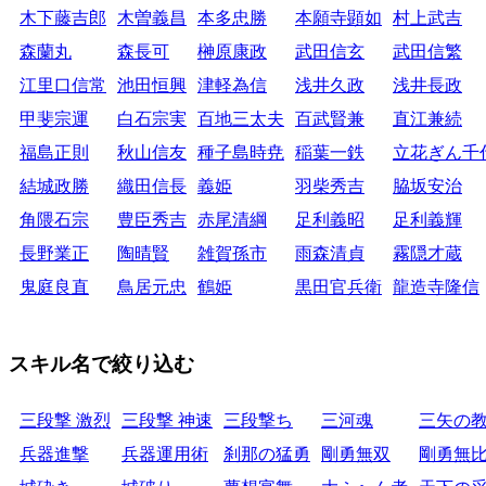
木下藤吉郎
木曽義昌
本多忠勝
本願寺顕如
村上武吉
森蘭丸
森長可
榊原康政
武田信玄
武田信繁
江里口信常
池田恒興
津軽為信
浅井久政
浅井長政
甲斐宗運
白石宗実
百地三太夫
百武賢兼
直江兼続
福島正則
秋山信友
種子島時尭
稲葉一鉄
立花ぎん千
結城政勝
織田信長
義姫
羽柴秀吉
脇坂安治
角隈石宗
豊臣秀吉
赤尾清綱
足利義昭
足利義輝
長野業正
陶晴賢
雑賀孫市
雨森清貞
霧隠才蔵
鬼庭良直
鳥居元忠
鶴姫
黒田官兵衛
龍造寺隆信
スキル名で絞り込む
三段撃 激烈
三段撃 神速
三段撃ち
三河魂
三矢の
兵器進撃
兵器運用術
刹那の猛勇
剛勇無双
剛勇無