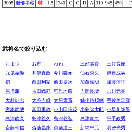
3005
服部半蔵
特
1.5
1340
C
C
D
A
910
945
450
1
武将名で絞り込む
おまつ
お市
ねね
三好義賢
三好長慶
九鬼嘉隆
井伊直政
今川義元
仙石秀久
伊達成実
初
前田利家
前田慶次
加藤嘉明
加藤清正
原虎胤
古田織部
可児才蔵
吉岡長増
吉川元春
大村純忠
大谷吉継
太原雪斎
姉小路頼綱
宇佐美定満
宮本武蔵
富田重政
小山田信茂
小島弥太郎
小早川隆景
島津歳久
島津義久
島津義弘
島津貴久
平手政秀
斎藤朝信
斎藤義龍
斎藤道三
新納忠元
明智光秀