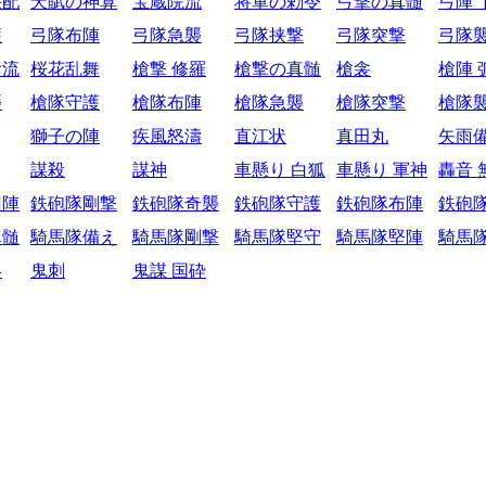
采配
天賦の神算
宝蔵院流
将軍の勅令
弓撃の真髄
弓陣 
護
弓隊布陣
弓隊急襲
弓隊挟撃
弓隊突撃
弓隊
陰流
桜花乱舞
槍撃 修羅
槍撃の真髄
槍衾
槍陣 
襲
槍隊守護
槍隊布陣
槍隊急襲
槍隊突撃
槍隊
獅子の陣
疾風怒濤
直江状
真田丸
矢雨
謀殺
謀神
車懸り 白狐
車懸り 軍神
轟音 
円陣
鉄砲隊剛撃
鉄砲隊奇襲
鉄砲隊守護
鉄砲隊布陣
鉄砲
真髄
騎馬隊備え
騎馬隊剛撃
騎馬隊堅守
騎馬隊堅陣
騎馬
略
鬼刺
鬼謀 国砕