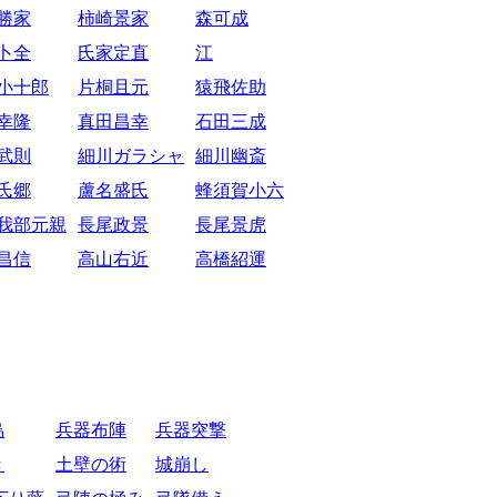
勝家
柿崎景家
森可成
卜全
氏家定直
江
小十郎
片桐且元
猿飛佐助
幸隆
真田昌幸
石田三成
武則
細川ガラシャ
細川幽斎
氏郷
蘆名盛氏
蜂須賀小六
我部元親
長尾政景
長尾景虎
昌信
高山右近
高橋紹運
烏
兵器布陣
兵器突撃
き
土壁の術
城崩し