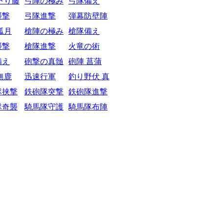
下り藤
弓陣の極み
弓隊備え
襲撃
弓隊進撃
弾幕防壁陣
弧月
槍陣の極み
槍隊備え
襲撃
槍隊進撃
火竜の術
備え
砲撃の真髄
砲陣 菖蒲
無鹿
迅速行軍
釣り野伏 真
隊挟撃
鉄砲隊突撃
鉄砲隊進撃
隊奇襲
騎馬隊守護
騎馬隊布陣