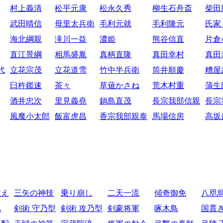
村上義清
松平元康
松永久秀
柳生石舟斎
柴田
武田晴信
母里太兵衛
毛利元就
毛利隆元
氏家
海北綱親
滝川一益
濃姫
熊谷信直
片倉
直江景綱
相馬盛胤
真柄直隆
真田幸村
真田
代
立花宗茂
立花道雪
竹中半兵衛
筒井順慶
糟屋
臼杵鑑速
茶々
草薙かさね
荒木村重
蒲生
酒井忠次
里見義堯
鍋島直茂
長宗我部信親
長宗
風魔小太郎
飯富虎昌
香宗我部親泰
馬場信房
高坂
教え
三矢の神技
乗り崩し
二天一流
傾奇御免
八咫
比
剣術 守乃型
剣術 攻乃型
剣豪将軍
啄木鳥
国貫