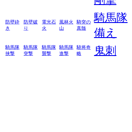
騎馬隊
防壁砕
防壁破
電光石
風林火
騎突の
き
り
火
山
真髄
備え
鬼刺
騎馬隊
騎馬隊
騎馬隊
騎馬隊
驍将奇
挟撃
突撃
襲撃
進撃
略