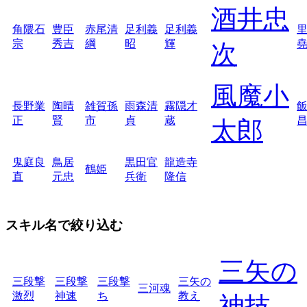
酒井忠
角隈石
豊臣
赤尾清
足利義
足利義
宗
秀吉
綱
昭
輝
次
風魔小
長野業
陶晴
雑賀孫
雨森清
霧隠才
正
賢
市
貞
蔵
太郎
鬼庭良
鳥居
黒田官
龍造寺
鶴姫
直
元忠
兵衛
隆信
スキル名で絞り込む
三矢の
三段撃
三段撃
三段撃
三矢の
三河魂
激烈
神速
ち
教え
神技