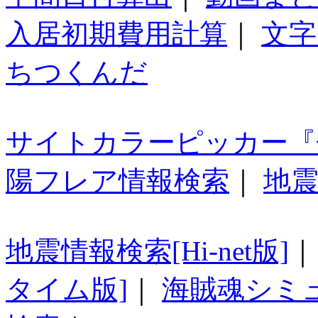
入居初期費用計算
｜
文字
ちつくんだ
サイトカラーピッカー『
陽フレア情報検索
｜
地震
地震情報検索[Hi-net版]
タイム版]
｜
海賊魂シミ