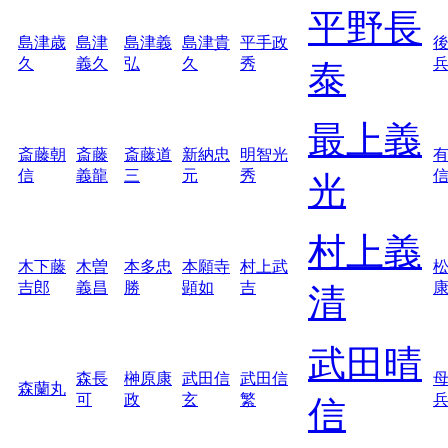
平野長
島津歳
島津
島津義
島津貴
平手政
久
義久
弘
久
秀
泰
最上義
斎藤朝
斎藤
斎藤道
新納忠
明智光
信
義龍
三
元
秀
光
村上義
木下藤
木曽
本多忠
本願寺
村上武
吉郎
義昌
勝
顕如
吉
清
武田晴
森長
榊原康
武田信
武田信
森蘭丸
可
政
玄
繁
信