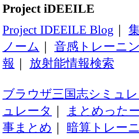
Project iDEEILE
Project IDEEILE Blog
｜
集
ノーム
｜
音感トレーニ
報
｜
放射能情報検索
ブラウザ三国志シミュレ
ュレータ
｜
まとめった
事まとめ
｜
暗算トレー