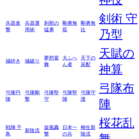
剣術 守
兵器進
兵器運
刹那の
剛勇無
剛勇無
撃
用術
猛勇
双
比
乃型
天賦の
夢想宴
大ふへ
天下の
城砕き
城破り
舞
ん者
采配
神算
弓隊布
弓隊円
弓隊剛
弓隊堅
弓隊堅
弓隊守
陣
撃
守
陣
護
陣
桜花乱
戦陣 千
旋風轟
日本一
柳生新
新陰流
鳥
撃
の兵
陰流
舞