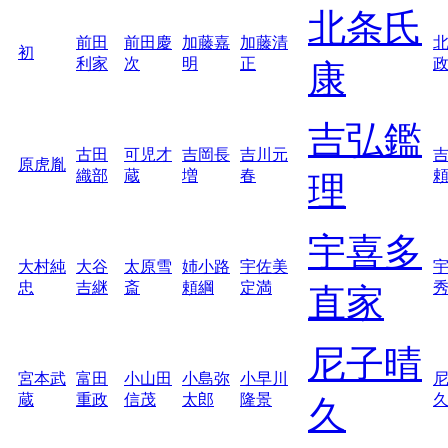
北条氏
前田
前田慶
加藤嘉
加藤清
初
利家
次
明
正
康
吉弘鑑
古田
可児才
吉岡長
吉川元
原虎胤
織部
蔵
増
春
理
宇喜多
大村純
大谷
太原雪
姉小路
宇佐美
忠
吉継
斎
頼綱
定満
直家
尼子晴
宮本武
富田
小山田
小島弥
小早川
蔵
重政
信茂
太郎
隆景
久