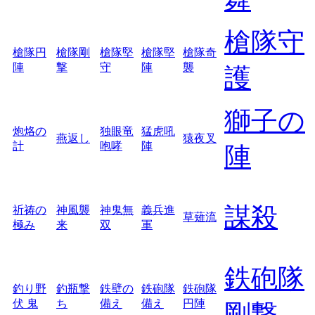
槍隊守
槍隊円
槍隊剛
槍隊堅
槍隊堅
槍隊奇
陣
撃
守
陣
襲
護
獅子の
炮烙の
独眼竜
猛虎吼
燕返し
猿夜叉
計
咆哮
陣
陣
謀殺
祈祷の
神風襲
神鬼無
義兵進
草薙流
極み
来
双
軍
鉄砲隊
釣り野
釣瓶撃
鉄壁の
鉄砲隊
鉄砲隊
伏 鬼
ち
備え
備え
円陣
剛撃