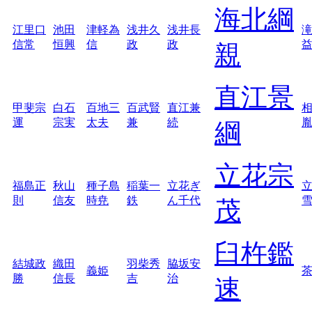
海北綱
江里口
池田
津軽為
浅井久
浅井長
信常
恒興
信
政
政
親
直江景
甲斐宗
白石
百地三
百武賢
直江兼
運
宗実
太夫
兼
続
綱
立花宗
福島正
秋山
種子島
稲葉一
立花ぎ
則
信友
時尭
鉄
ん千代
茂
臼杵鑑
結城政
織田
羽柴秀
脇坂安
義姫
勝
信長
吉
治
速