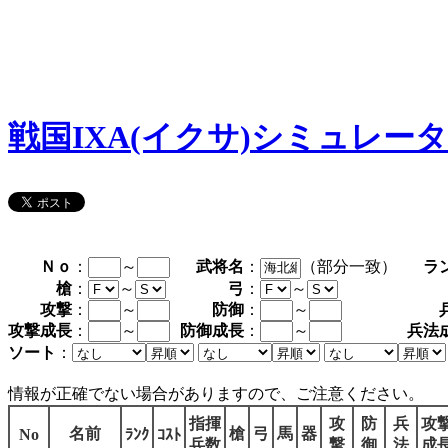
戦国IXA(イクサ)シミュレー
Ｎｏ
：
～
武将名
：
（部分一致）
ラ
槍
：
～
弓
：
～
攻撃
：
～
防御
：
～
攻撃成長
：
～
防御成長
：
～
兵法
ソート
：
情報が正確でない場合がありますので、ご注意ください。
指揮
攻
防
兵
攻
名前
槍
弓
馬
器
No
ﾗﾝｸ
ｺｽﾄ
兵数
撃
御
法
成