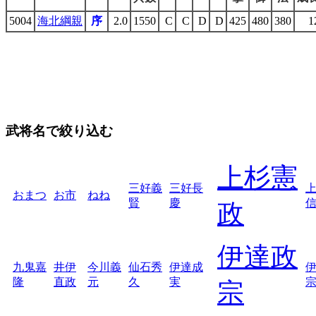
5004
海北綱親
序
2.0
1550
C
C
D
D
425
480
380
1
武将名で絞り込む
上杉憲
三好義
三好長
おまつ
お市
ねね
賢
慶
政
伊達政
九鬼嘉
井伊
今川義
仙石秀
伊達成
隆
直政
元
久
実
宗