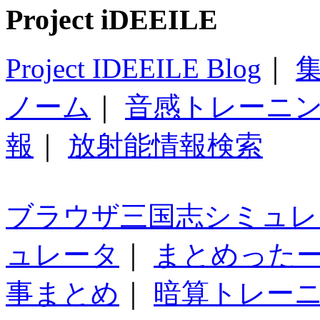
Project iDEEILE
Project IDEEILE Blog
｜
集
ノーム
｜
音感トレーニ
報
｜
放射能情報検索
ブラウザ三国志シミュレ
ュレータ
｜
まとめった
事まとめ
｜
暗算トレー