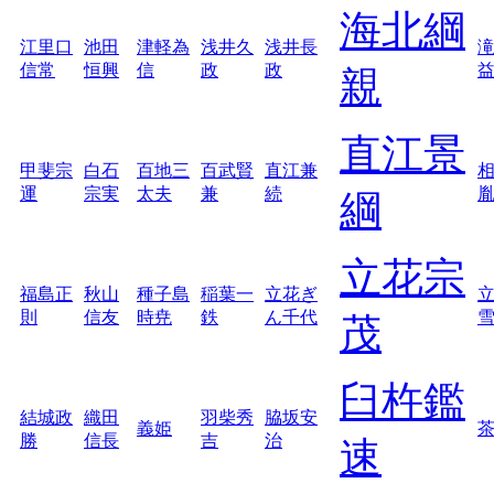
海北綱
江里口
池田
津軽為
浅井久
浅井長
信常
恒興
信
政
政
親
直江景
甲斐宗
白石
百地三
百武賢
直江兼
運
宗実
太夫
兼
続
綱
立花宗
福島正
秋山
種子島
稲葉一
立花ぎ
則
信友
時尭
鉄
ん千代
茂
臼杵鑑
結城政
織田
羽柴秀
脇坂安
義姫
勝
信長
吉
治
速