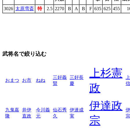
3026
太原雪斎
特
2.5
2270
B
A
B
F
635
625
455
1
武将名で絞り込む
上杉憲
三好義
三好長
おまつ
お市
ねね
賢
慶
政
伊達政
九鬼嘉
井伊
今川義
仙石秀
伊達成
隆
直政
元
久
実
宗