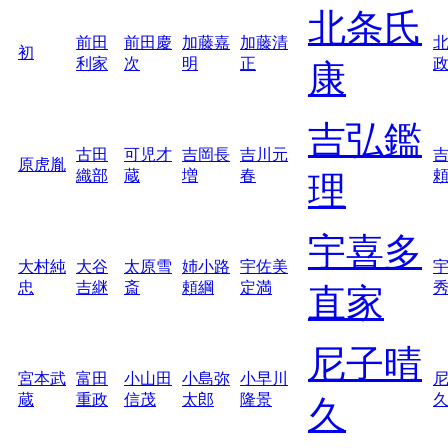
北条氏
前田
前田慶
加藤嘉
加藤清
初
利家
次
明
正
康
吉弘鑑
古田
可児才
吉岡長
吉川元
原虎胤
織部
蔵
増
春
理
宇喜多
大村純
大谷
太原雪
姉小路
宇佐美
忠
吉継
斎
頼綱
定満
直家
尼子晴
宮本武
富田
小山田
小島弥
小早川
蔵
重政
信茂
太郎
隆景
久