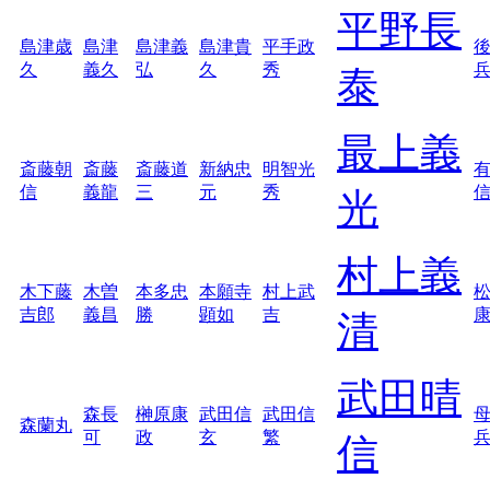
平野長
島津歳
島津
島津義
島津貴
平手政
久
義久
弘
久
秀
泰
最上義
斎藤朝
斎藤
斎藤道
新納忠
明智光
信
義龍
三
元
秀
光
村上義
木下藤
木曽
本多忠
本願寺
村上武
吉郎
義昌
勝
顕如
吉
清
武田晴
森長
榊原康
武田信
武田信
森蘭丸
可
政
玄
繁
信