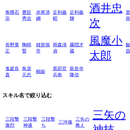
酒井忠
角隈石
豊臣
赤尾清
足利義
足利義
宗
秀吉
綱
昭
輝
次
風魔小
長野業
陶晴
雑賀孫
雨森清
霧隠才
正
賢
市
貞
蔵
太郎
鬼庭良
鳥居
黒田官
龍造寺
鶴姫
直
元忠
兵衛
隆信
スキル名で絞り込む
三矢の
三段撃
三段撃
三段撃
三矢の
三河魂
激烈
神速
ち
教え
神技