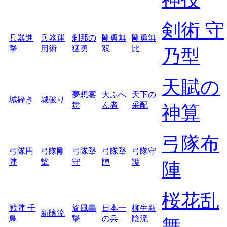
剣術 守
兵器進
兵器運
刹那の
剛勇無
剛勇無
撃
用術
猛勇
双
比
乃型
天賦の
夢想宴
大ふへ
天下の
城砕き
城破り
舞
ん者
采配
神算
弓隊布
弓隊円
弓隊剛
弓隊堅
弓隊堅
弓隊守
陣
撃
守
陣
護
陣
桜花乱
戦陣 千
旋風轟
日本一
柳生新
新陰流
鳥
撃
の兵
陰流
舞