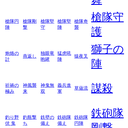
槍隊守
槍隊円
槍隊剛
槍隊堅
槍隊堅
槍隊奇
陣
撃
守
陣
襲
護
獅子の
炮烙の
独眼竜
猛虎吼
燕返し
猿夜叉
計
咆哮
陣
陣
謀殺
祈祷の
神風襲
神鬼無
義兵進
草薙流
極み
来
双
軍
鉄砲隊
釣り野
釣瓶撃
鉄壁の
鉄砲隊
鉄砲隊
伏 鬼
ち
備え
備え
円陣
剛撃