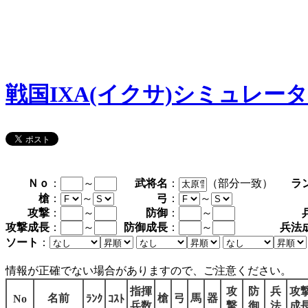
戦国IXA(イクサ)シミュレー
Ｎｏ
：
～
武将名
：
（部分一致）
ラ
槍
：
～
弓
：
～
攻撃
：
～
防御
：
～
攻撃成長
：
～
防御成長
：
～
兵法
ソート
：
情報が正確でない場合がありますので、ご注意ください。
指揮
攻
防
兵
攻
名前
槍
弓
馬
器
No
ﾗﾝｸ
ｺｽﾄ
兵数
撃
御
法
成