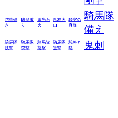
騎馬隊
防壁砕
防壁破
電光石
風林火
騎突の
き
り
火
山
真髄
備え
鬼刺
騎馬隊
騎馬隊
騎馬隊
騎馬隊
驍将奇
挟撃
突撃
襲撃
進撃
略