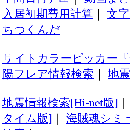
入居初期費用計算
｜
文字
ちつくんだ
サイトカラーピッカー『
陽フレア情報検索
｜
地震
地震情報検索[Hi-net版]
タイム版]
｜
海賊魂シミ