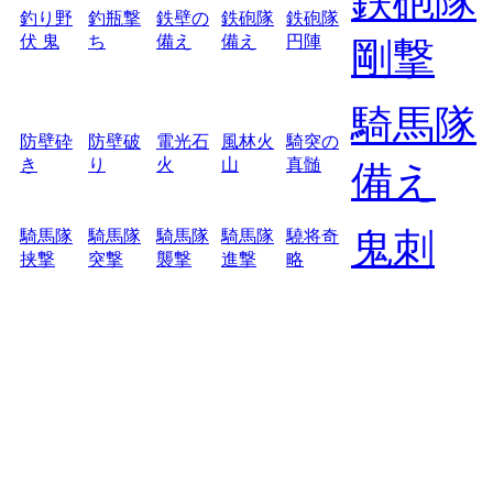
鉄砲隊
釣り野
釣瓶撃
鉄壁の
鉄砲隊
鉄砲隊
伏 鬼
ち
備え
備え
円陣
剛撃
騎馬隊
防壁砕
防壁破
電光石
風林火
騎突の
き
り
火
山
真髄
備え
鬼刺
騎馬隊
騎馬隊
騎馬隊
騎馬隊
驍将奇
挟撃
突撃
襲撃
進撃
略