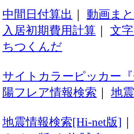
中間日付算出
｜
動画ま
入居初期費用計算
｜
文字
ちつくんだ
サイトカラーピッカー『
陽フレア情報検索
｜
地震
地震情報検索[Hi-net版]