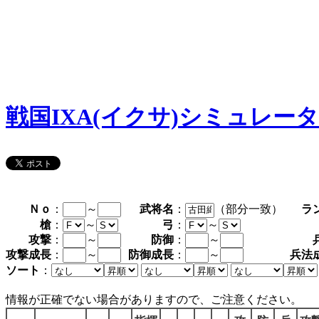
戦国IXA(イクサ)シミュレー
Ｎｏ
：
～
武将名
：
（部分一致）
ラ
槍
：
～
弓
：
～
攻撃
：
～
防御
：
～
攻撃成長
：
～
防御成長
：
～
兵法
ソート
：
情報が正確でない場合がありますので、ご注意ください。