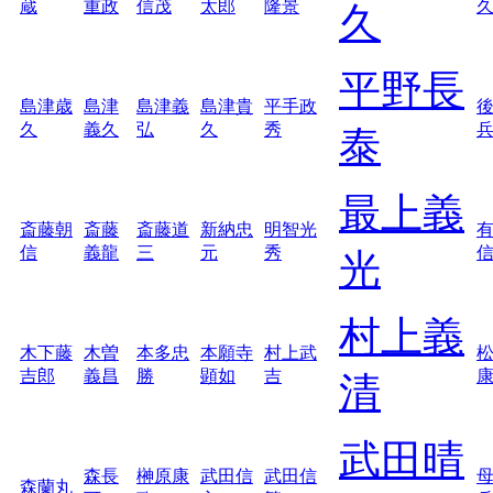
蔵
重政
信茂
太郎
隆景
久
平野長
島津歳
島津
島津義
島津貴
平手政
久
義久
弘
久
秀
泰
最上義
斎藤朝
斎藤
斎藤道
新納忠
明智光
信
義龍
三
元
秀
光
村上義
木下藤
木曽
本多忠
本願寺
村上武
吉郎
義昌
勝
顕如
吉
清
武田晴
森長
榊原康
武田信
武田信
森蘭丸