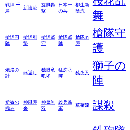
桜花乱
戦陣 千
旋風轟
日本一
柳生新
新陰流
鳥
撃
の兵
陰流
舞
槍隊守
槍隊円
槍隊剛
槍隊堅
槍隊堅
槍隊奇
陣
撃
守
陣
襲
護
獅子の
炮烙の
独眼竜
猛虎吼
燕返し
猿夜叉
計
咆哮
陣
陣
謀殺
祈祷の
神風襲
神鬼無
義兵進
草薙流
極み
来
双
軍