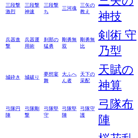
三矢の
三段撃
三段撃
三段撃
三矢の
三河魂
激烈
神速
ち
教え
神技
剣術 守
兵器進
兵器運
刹那の
剛勇無
剛勇無
撃
用術
猛勇
双
比
乃型
天賦の
夢想宴
大ふへ
天下の
城砕き
城破り
舞
ん者
采配
神算
弓隊布
弓隊円
弓隊剛
弓隊堅
弓隊堅
弓隊守
陣
撃
守
陣
護
陣