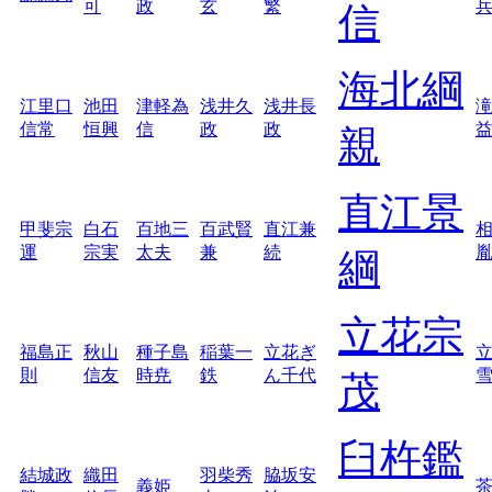
可
政
玄
繁
信
海北綱
江里口
池田
津軽為
浅井久
浅井長
信常
恒興
信
政
政
親
直江景
甲斐宗
白石
百地三
百武賢
直江兼
運
宗実
太夫
兼
続
綱
立花宗
福島正
秋山
種子島
稲葉一
立花ぎ
則
信友
時尭
鉄
ん千代
茂
臼杵鑑
結城政
織田
羽柴秀
脇坂安
義姫