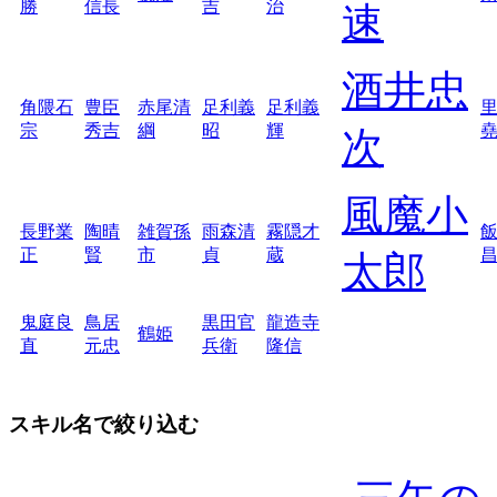
勝
信長
吉
治
速
酒井忠
角隈石
豊臣
赤尾清
足利義
足利義
宗
秀吉
綱
昭
輝
次
風魔小
長野業
陶晴
雑賀孫
雨森清
霧隠才
正
賢
市
貞
蔵
太郎
鬼庭良
鳥居
黒田官
龍造寺
鶴姫
直
元忠
兵衛
隆信
スキル名で絞り込む