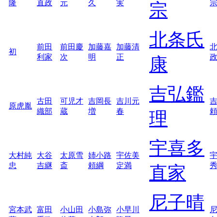
隆
直政
元
久
実
宗
北条氏
前田
前田慶
加藤嘉
加藤清
初
利家
次
明
正
康
吉弘鑑
古田
可児才
吉岡長
吉川元
原虎胤
織部
蔵
増
春
理
宇喜多
大村純
大谷
太原雪
姉小路
宇佐美
忠
吉継
斎
頼綱
定満
直家
尼子晴
宮本武
富田
小山田
小島弥
小早川