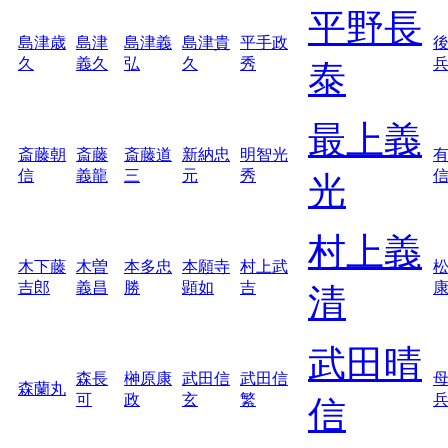
平野長
島津歳
島津
島津義
島津貴
平手政
久
義久
弘
久
秀
泰
最上義
斎藤朝
斎藤
斎藤道
新納忠
明智光
信
義龍
三
元
秀
光
村上義
木下藤
木曽
本多忠
本願寺
村上武
吉郎
義昌
勝
顕如
吉
清
武田晴
森長
榊原康
武田信
武田信
森蘭丸
可
政
玄
繁
信