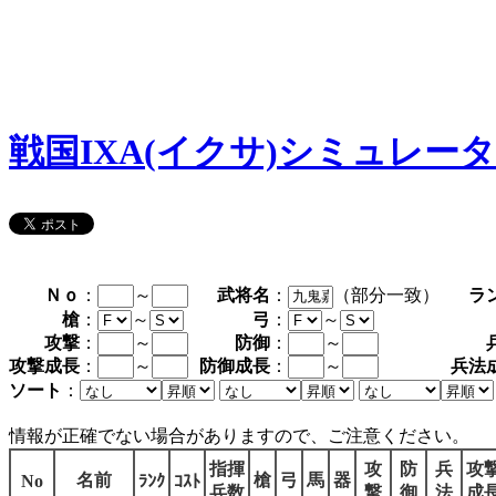
戦国IXA(イクサ)シミュレー
Ｎｏ
：
～
武将名
：
（部分一致）
ラ
槍
：
～
弓
：
～
攻撃
：
～
防御
：
～
攻撃成長
：
～
防御成長
：
～
兵法
ソート
：
情報が正確でない場合がありますので、ご注意ください。
指揮
攻
防
兵
攻
名前
槍
弓
馬
器
No
ﾗﾝｸ
ｺｽﾄ
兵数
撃
御
法
成