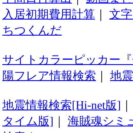
入居初期費用計算
｜
文字
ちつくんだ
サイトカラーピッカー『
陽フレア情報検索
｜
地震
地震情報検索[Hi-net版]
タイム版]
｜
海賊魂シミ