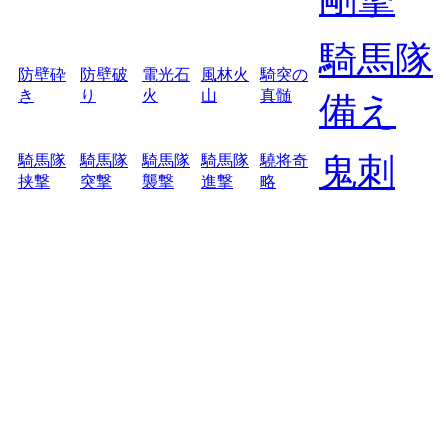
騎馬隊
防壁砕
防壁破
電光石
風林火
騎突の
き
り
火
山
真髄
備え
鬼刺
騎馬隊
騎馬隊
騎馬隊
騎馬隊
驍将奇
挟撃
突撃
襲撃
進撃
略