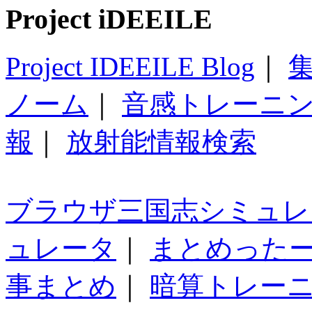
Project iDEEILE
Project IDEEILE Blog
｜
集
ノーム
｜
音感トレーニ
報
｜
放射能情報検索
ブラウザ三国志シミュレ
ュレータ
｜
まとめった
事まとめ
｜
暗算トレー