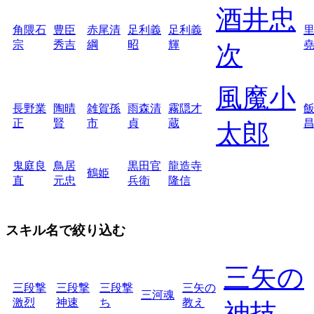
酒井忠
角隈石
豊臣
赤尾清
足利義
足利義
宗
秀吉
綱
昭
輝
次
風魔小
長野業
陶晴
雑賀孫
雨森清
霧隠才
正
賢
市
貞
蔵
太郎
鬼庭良
鳥居
黒田官
龍造寺
鶴姫
直
元忠
兵衛
隆信
スキル名で絞り込む
三矢の
三段撃
三段撃
三段撃
三矢の
三河魂
激烈
神速
ち
教え
神技