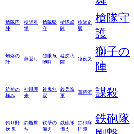
槍隊守
槍隊円
槍隊剛
槍隊堅
槍隊堅
槍隊奇
陣
撃
守
陣
襲
護
獅子の
炮烙の
独眼竜
猛虎吼
燕返し
猿夜叉
計
咆哮
陣
陣
謀殺
祈祷の
神風襲
神鬼無
義兵進
草薙流
極み
来
双
軍
鉄砲隊
釣り野
釣瓶撃
鉄壁の
鉄砲隊
鉄砲隊
伏 鬼
ち
備え
備え
円陣
剛撃