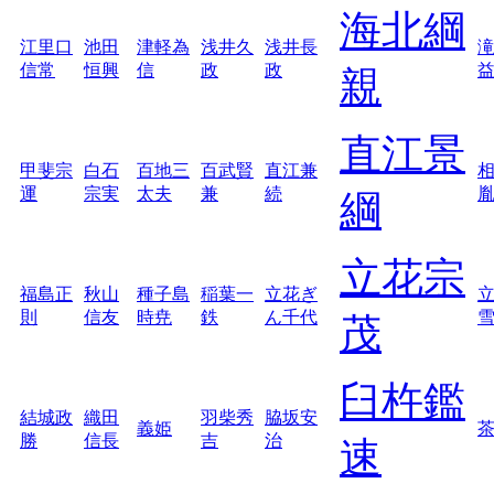
海北綱
江里口
池田
津軽為
浅井久
浅井長
信常
恒興
信
政
政
親
直江景
甲斐宗
白石
百地三
百武賢
直江兼
運
宗実
太夫
兼
続
綱
立花宗
福島正
秋山
種子島
稲葉一
立花ぎ
則
信友
時尭
鉄
ん千代
茂
臼杵鑑
結城政
織田
羽柴秀
脇坂安
義姫
勝
信長
吉
治
速