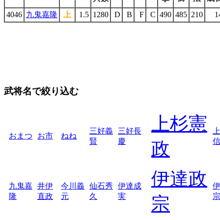
4046
九鬼嘉隆
上
1.5
1280
D
B
F
C
490
485
210
1
武将名で絞り込む
上杉憲
三好義
三好長
おまつ
お市
ねね
賢
慶
政
伊達政
九鬼嘉
井伊
今川義
仙石秀
伊達成
隆
直政
元
久
実
宗