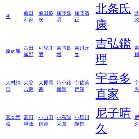
北条氏
前田
前田慶
加藤嘉
加藤清
初
利家
次
明
正
康
吉弘鑑
古田
可児才
吉岡長
吉川元
原虎胤
織部
蔵
増
春
理
宇喜多
大村純
大谷
太原雪
姉小路
宇佐美
忠
吉継
斎
頼綱
定満
直家
尼子晴
宮本武
富田
小山田
小島弥
小早川
蔵
重政
信茂
太郎
隆景
久