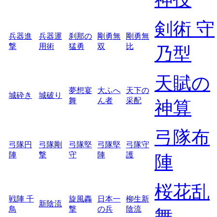
剣術 守
兵器進
兵器運
刹那の
剛勇無
剛勇無
撃
用術
猛勇
双
比
乃型
天賦の
夢想宴
大ふへ
天下の
城砕き
城破り
舞
ん者
采配
神算
弓隊布
弓隊円
弓隊剛
弓隊堅
弓隊堅
弓隊守
陣
撃
守
陣
護
陣
桜花乱
戦陣 千
旋風轟
日本一
柳生新
新陰流
鳥
撃
の兵
陰流
舞